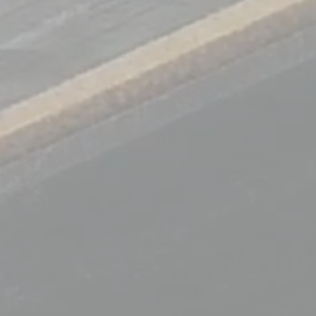
Unlike many competitors,
bCasino log
L'expérience sur
Alexander Casino
se d
Pour les amateurs de jeux de casino en
Nutze am besten direkt die App für 
Reconnu pour sa diversité de jeux et s
Instant Casino
se distingue parmi les 
Se cerchi un'esperienza completa tra sl
Voor alle actuele promoties en exclusie
The
King Billy casino app
stands out by