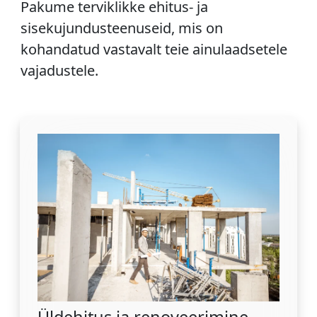
Pakume terviklikke ehitus- ja
sisekujundusteenuseid, mis on
kohandatud vastavalt teie ainulaadsetele
vajadustele.
Üldehitus ja renoveerimine