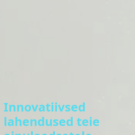
Innovatiivsed
lahendused teie