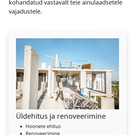
kohandatud vastavalt teie ainulaadsetele
vajadustele.
Üldehitus ja renoveerimine
Hoonete ehitus
Renoveerimine