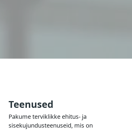
Teenused
Pakume terviklikke ehitus- ja
sisekujundusteenuseid, mis on