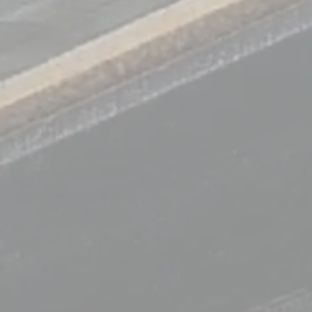
Pour les amateurs de jeux de casino en
Nutze am besten direkt die App für 
Reconnu pour sa diversité de jeux et s
Instant Casino
se distingue parmi les 
Se cerchi un'esperienza completa tra sl
Voor alle actuele promoties en exclusie
The
King Billy casino app
stands out by
Neben der umfangreichen Spielauswah
Players seeking transparent odds can 