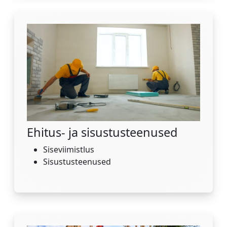
Ehitus- ja sisustusteenused
Siseviimistlus
Sisustusteenused