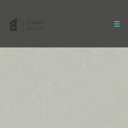
☰
T
e
e
n
u
s
e
d
U
u
d
i