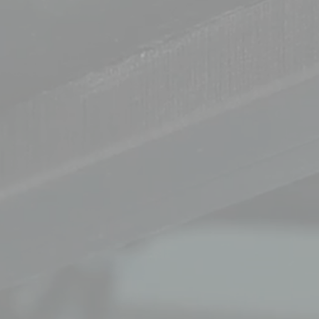
asino
se distingue par l'intégration de 
casino en ligne, profitez d'une expérien
App für den Shake Bonus und
Nv5 Casin
jeux et ses jackpots,
Lucky8 Casino Arg
armi les plateformes de jeux par la rap
ta tra slot originali e pagamenti veloci,
n exclusieve extraatjes kun je terecht b
ds out by offering an extensive gaming 
elauswahl bietet
Kinbet Casino
durch in