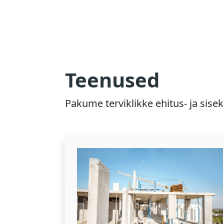
Teenused
Pakume terviklikke ehitus- ja sise