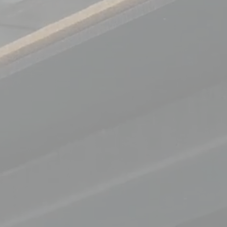
L'expérience sur
Alexander C
Pour les amateurs de jeux de 
Nutze am besten direkt die 
Reconnu pour sa diversité de 
Instant Casino
se distingue p
Se cerchi un'esperienza comple
Voor alle actuele promoties e
The
King Billy casino app
stan
Neben der umfangreichen Spi