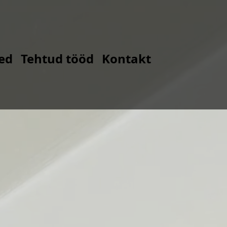
ed
Tehtud tööd
Kontakt