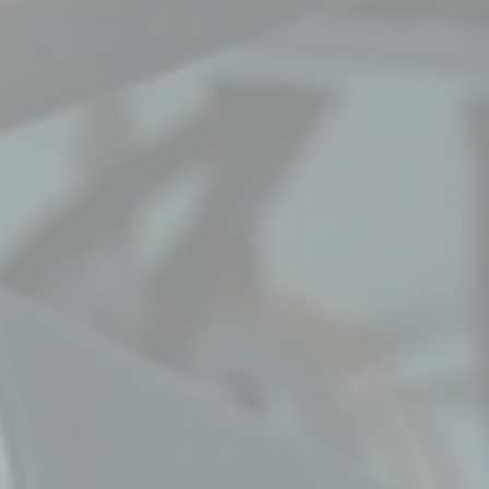
Players seeking transparent 
Pour maximiser vos sessions,
Per approfittare di un'ampia s
Naast het spelen via de brow
Nieuwe spelers kunnen bij
Cr
Box24 Casino NZ offers a vari
Betify Casino bonus
vous offr
For players seeking a reliabl