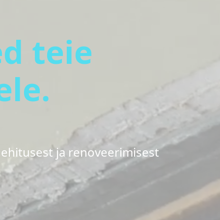
d teie
ele.
 ehitusest ja renoveerimisest
ten sowie einem regelmäßigen Cashbac