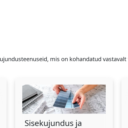
kujundusteenuseid, mis on kohandatud vastavalt t
Sisekujundus ja