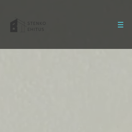
☰
T
e
e
n
u
s
e
d
U
u
d
i