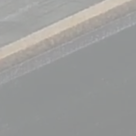
Unlike many competitors,
bCasino log
L'expérience sur
Alexander Casino
se d
Pour les amateurs de jeux de casino en
Nutze am besten direkt die App für 
Reconnu pour sa diversité de jeux et s
Instant Casino
se distingue parmi les 
Se cerchi un'esperienza completa tra sl
Voor alle actuele promoties en exclusie
The
King Billy casino app
stands out by