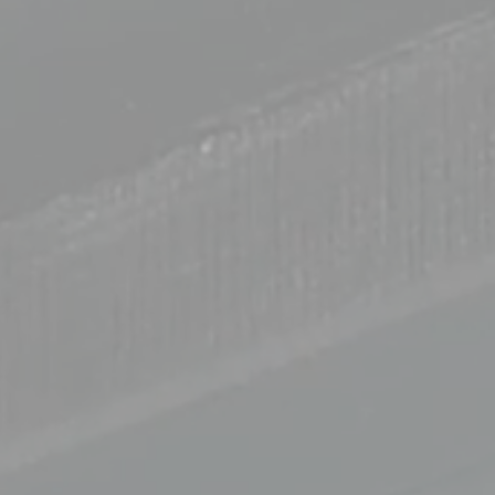
Neben der umfangreichen Spielauswah
Players seeking transparent odds can 
Pour maximiser vos sessions, profitez
Per approfittare di un'ampia selezione 
Naast het spelen via de browser kun j
Nieuwe spelers kunnen bij
Crystal Rol
Box24 Casino NZ offers a variety of on
Betify Casino bonus
vous offre une exp
For players seeking a reliable and fas