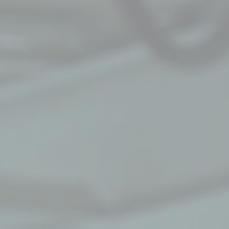
 gaming features once they complete th
 programme de fidélité disponibles sur
U
clicca qui per
Verde Casino registrati
e i
spellen ook eenvoudig toegankelijk make
romoties en een uitgebreid aanbod aan
x24 casino bonuses
for its players.
avec des récompenses régulières et des
ustralia, simply complete your
A Big Can