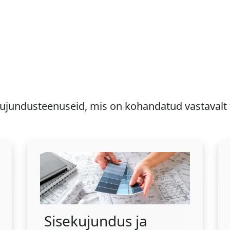
kujundusteenuseid, mis on kohandatud vastavalt t
Sisekujundus ja