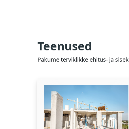
Teenused
Pakume terviklikke ehitus- ja sise