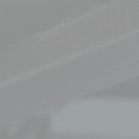
asino
se distingue par l'intégration de 
casino en ligne, profitez d'une expérien
App für den Shake Bonus und
Nv5 Casin
jeux et ses jackpots,
Lucky8 Casino Arg
armi les plateformes de jeux par la rap
ta tra slot originali e pagamenti veloci,
n exclusieve extraatjes kun je terecht b
ds out by offering an extensive gaming 
elauswahl bietet
Kinbet Casino
durch in