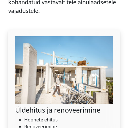
kohandatud vastavalt teie ainulaadsetele
vajadustele.
Üldehitus ja renoveerimine
Hoonete ehitus
Renoveerimine