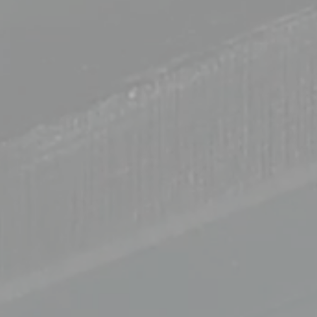
Neben der umfangreichen Spielauswah
Players seeking transparent odds can 
Pour maximiser vos sessions, profitez
Per approfittare di un'ampia selezione 
Naast het spelen via de browser kun j
Nieuwe spelers kunnen bij
Crystal Rol
Box24 Casino NZ offers a variety of on
Betify Casino bonus
vous offre une exp
For players seeking a reliable and fas