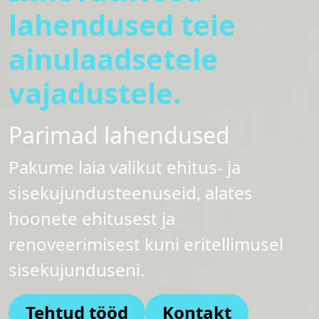
lahendused teie
ainulaadsetele
vajadustele.
Parimad lahendused
Pakume laia valikut ehitus- ja
sisekujundusteenuseid, alates
hoonete ehitusest ja
renoveerimisest kuni eritellimusel
sisekujunduseni.
Spieler profitieren im
Viggoslots Casin
Tehtud tööd
Kontakt