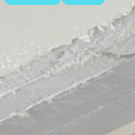
Tortuga Casino se distingue par la flex
Voor wie op zoek is naar diverse promo
Slotonauts casino bonuses
provide inc
To enjoy these seamless gaming featur
You can enjoy a seamless gaming expe
Les amateurs de jeux en ligne peuvent
While other platforms may delay your
Once you have explored these transpa