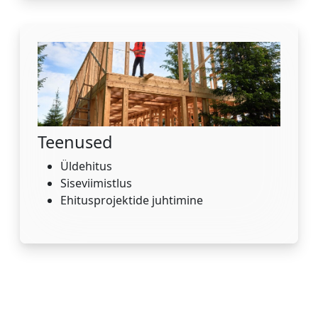
Teenused
Üldehitus
Siseviimistlus
Ehitusprojektide juhtimine