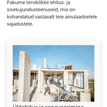
Pakume terviklikke ehitus- ja
sisekujundusteenuseid, mis on
kohandatud vastavalt teie ainulaadsetele
vajadustele.
Üldehitus ja renoveerimine