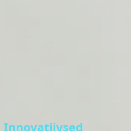
Innovatiivsed