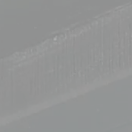
Neben der umfangreichen Spielauswah
Players seeking transparent odds can 
Pour maximiser vos sessions, profitez
Per approfittare di un'ampia selezione 
Naast het spelen via de browser kun j
Nieuwe spelers kunnen bij
Crystal Rol
Box24 Casino NZ offers a variety of on
Betify Casino bonus
vous offre une exp
For players seeking a reliable and fas