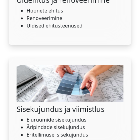
Hoonete ehitus
Renoveerimine
Üldised ehitusteenused
Sisekujundus ja viimistlus
Eluruumide sisekujundus
Äripindade sisekujundus
Eritellimusel sisekujundus