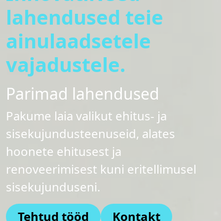
lahendused teie
ainulaadsetele
vajadustele.
Parimad lahendused
Pakume laia valikut ehitus- ja
sisekujundusteenuseid, alates
hoonete ehitusest ja
renoveerimisest kuni eritellimusel
sisekujunduseni.
Spieler profitieren im
Viggoslots Casin
Tehtud tööd
Kontakt