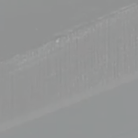
Neben der umfangreichen Spielauswah
Players seeking transparent odds can 
Pour maximiser vos sessions, profitez
Per approfittare di un'ampia selezione 
Naast het spelen via de browser kun j
Nieuwe spelers kunnen bij
Crystal Rol
Box24 Casino NZ offers a variety of on
Betify Casino bonus
vous offre une exp
For players seeking a reliable and fas