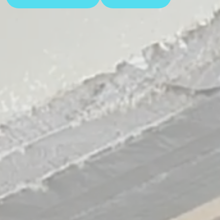
Tortuga Casino se distingue par la flex
Voor wie op zoek is naar diverse promo
Slotonauts casino bonuses
provide inc
To enjoy these seamless gaming featur
You can enjoy a seamless gaming expe
Les amateurs de jeux en ligne peuvent
While other platforms may delay your
Once you have explored these transpa