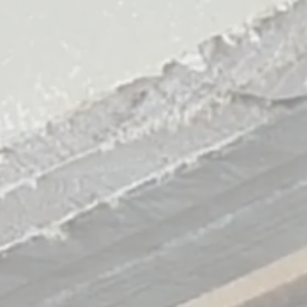
Voor wie op zoek is naar diverse promo
Slotonauts casino bonuses
provide inc
To enjoy these seamless gaming featur
You can enjoy a seamless gaming expe
Les amateurs de jeux en ligne peuvent
While other platforms may delay your
Once you have explored these transpa
Unlike many competitors,
bCasino log
L'expérience sur
Alexander Casino
se d