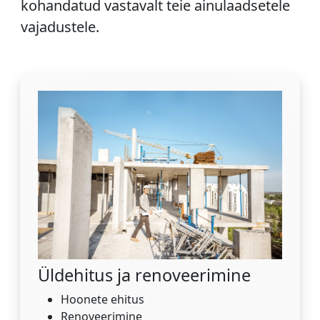
kohandatud vastavalt teie ainulaadsetele
vajadustele.
Üldehitus ja renoveerimine
Hoonete ehitus
Renoveerimine