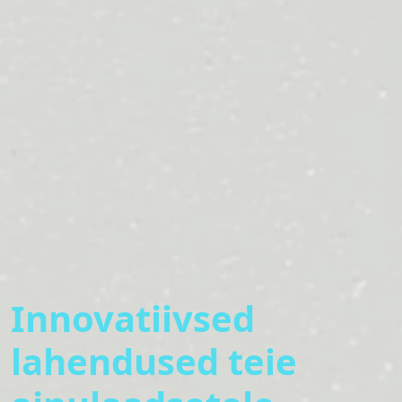
Innovatiivsed
lahendused teie