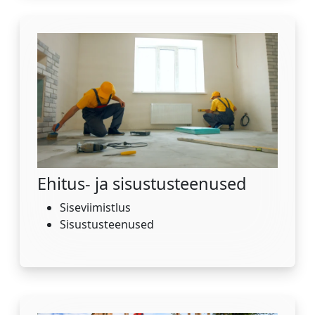
Ehitus- ja sisustusteenused
Siseviimistlus
Sisustusteenused