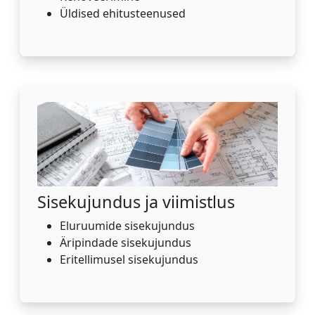
Üldised ehitusteenused
Sisekujundus ja viimistlus
Eluruumide sisekujundus
Äripindade sisekujundus
Eritellimusel sisekujundus