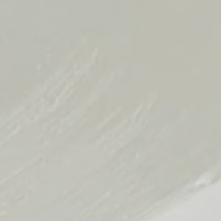
s
e
d
T
e
h
t
u
d
t
ö
ö
d
K
o
n
t
a