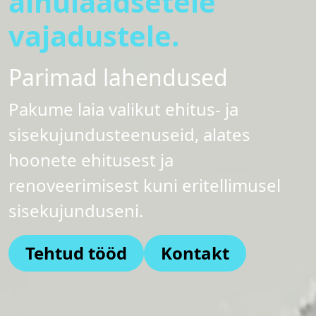
ainulaadsetele
vajadustele.
Parimad lahendused
Pakume laia valikut ehitus- ja
sisekujundusteenuseid, alates
hoonete ehitusest ja
renoveerimisest kuni eritellimusel
sisekujunduseni.
Spieler profitieren im
Viggoslots Casin
Tehtud tööd
Kontakt
Tortuga Casino se distingue par la flex