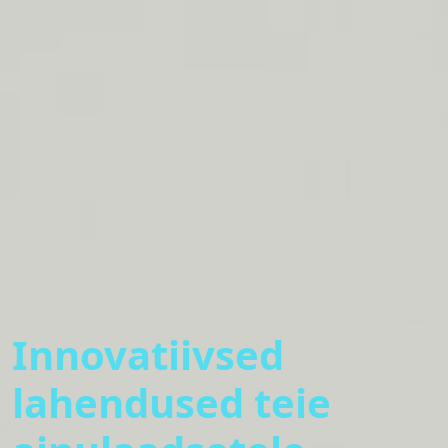
Innovatiivsed
lahendused teie