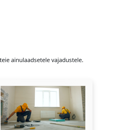
ustralia, simply complete your
A Big Can
eie ainulaadsetele vajadustele.