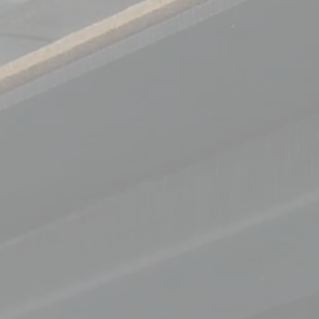
Unlike many competitors,
bCa
L'expérience sur
Alexander C
Pour les amateurs de jeux de 
Nutze am besten direkt die 
Reconnu pour sa diversité de 
Instant Casino
se distingue p
Se cerchi un'esperienza comple
Voor alle actuele promoties e