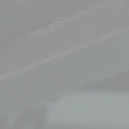
sino login
offers a transparent experie
asino
se distingue par l'intégration de 
casino en ligne, profitez d'une expérien
App für den Shake Bonus und
Nv5 Casin
jeux et ses jackpots,
Lucky8 Casino Arg
armi les plateformes de jeux par la rap
ta tra slot originali e pagamenti veloci,
n exclusieve extraatjes kun je terecht b