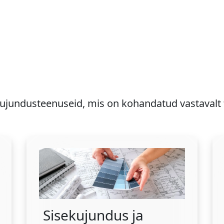
e and fast-paced gaming experience in A
kujundusteenuseid, mis on kohandatud vastavalt t
Sisekujundus ja