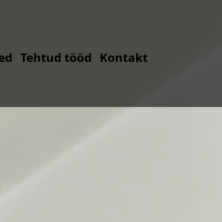
ed
Tehtud tööd
Kontakt