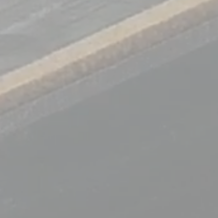
Unlike many competitors,
bCasino log
L'expérience sur
Alexander Casino
se d
Pour les amateurs de jeux de casino en
Nutze am besten direkt die App für 
Reconnu pour sa diversité de jeux et s
Instant Casino
se distingue parmi les 
Se cerchi un'esperienza completa tra sl
Voor alle actuele promoties en exclusie
The
King Billy casino app
stands out by