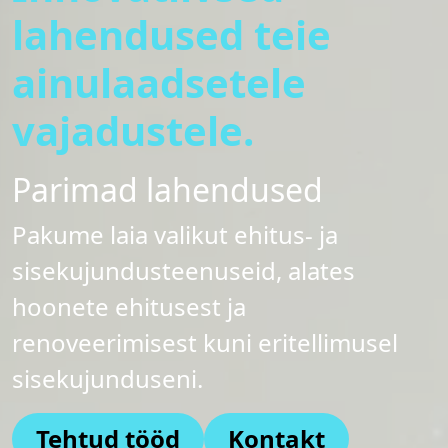
lahendused teie
ainulaadsetele
vajadustele.
Parimad lahendused
Pakume laia valikut ehitus- ja
sisekujundusteenuseid, alates
hoonete ehitusest ja
renoveerimisest kuni eritellimusel
sisekujunduseni.
Spieler profitieren im
Viggoslots Casin
Tehtud tööd
Kontakt