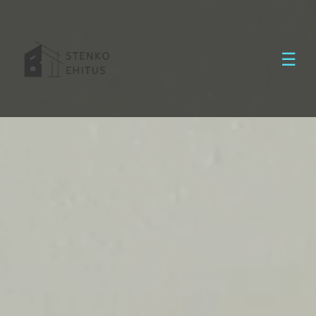
☰
T
e
e
n
u
s
e
d
U
u
d
i