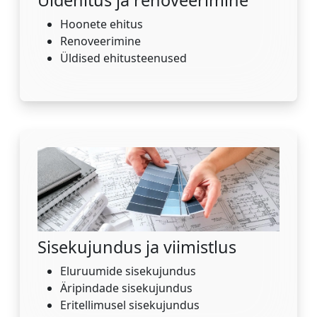
Hoonete ehitus
Renoveerimine
Üldised ehitusteenused
Sisekujundus ja viimistlus
Eluruumide sisekujundus
Äripindade sisekujundus
Eritellimusel sisekujundus