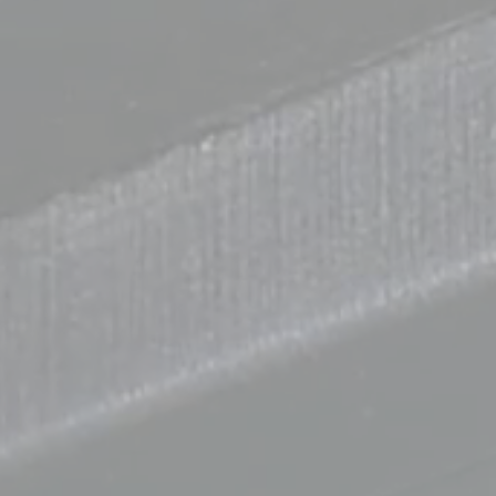
Neben der umfangreichen Spielauswah
Players seeking transparent odds can 
Pour maximiser vos sessions, profitez
Per approfittare di un'ampia selezione 
Naast het spelen via de browser kun j
Nieuwe spelers kunnen bij
Crystal Rol
Box24 Casino NZ offers a variety of on
Betify Casino bonus
vous offre une exp
For players seeking a reliable and fas