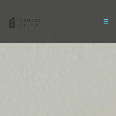
☰
T
e
e
n
u
s
e
d
U
u
d
i