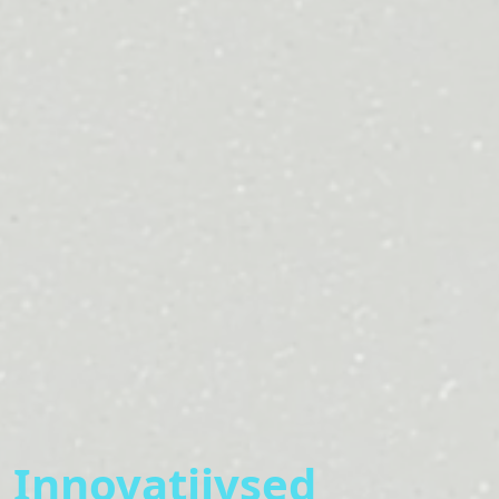
Innovatiivsed