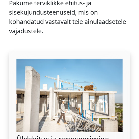
Pakume terviklikke ehitus- ja
sisekujundusteenuseid, mis on
kohandatud vastavalt teie ainulaadsetele
vajadustele.
Üldehitus ja renoveerimine