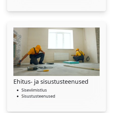
Ehitus- ja sisustusteenused
Siseviimistlus
Sisustusteenused