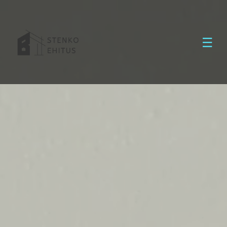
☰
T
e
e
n
u
s
e
d
U
u
d
i