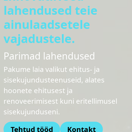
lahendused teie
ainulaadsetele
vajadustele.
Parimad lahendused
Pakume laia valikut ehitus- ja
sisekujundusteenuseid, alates
hoonete ehitusest ja
renoveerimisest kuni eritellimusel
sisekujunduseni.
Spieler profitieren im
Viggoslots Casin
Tehtud tööd
Kontakt