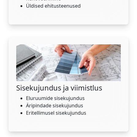
Üldised ehitusteenused
Sisekujundus ja viimistlus
Eluruumide sisekujundus
Äripindade sisekujundus
Eritellimusel sisekujundus