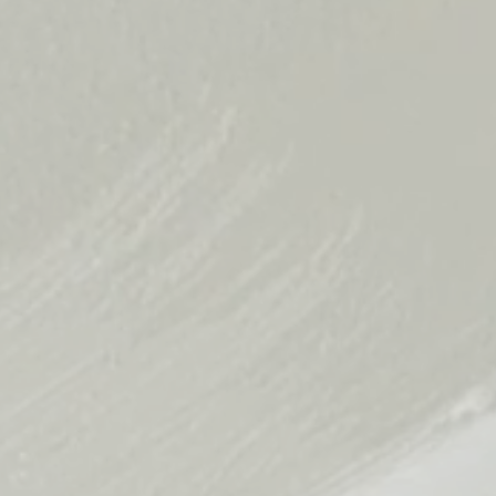
s
e
d
T
e
h
t
u
d
t
ö
ö
d
K
o
n
t
a