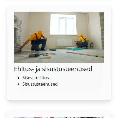
Ehitus- ja sisustusteenused
Siseviimistlus
Sisustusteenused