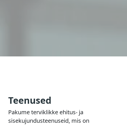
Teenused
Pakume terviklikke ehitus- ja
sisekujundusteenuseid, mis on