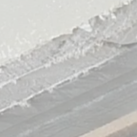
Voor wie op zoek is naar diverse promo
Slotonauts casino bonuses
provide inc
To enjoy these seamless gaming featur
You can enjoy a seamless gaming expe
Les amateurs de jeux en ligne peuvent
While other platforms may delay your
Once you have explored these transpa
Unlike many competitors,
bCasino log
L'expérience sur
Alexander Casino
se d