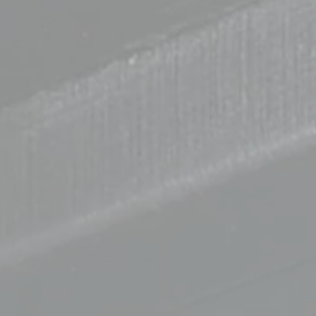
Pour maximiser vos sessions, profitez
Per approfittare di un'ampia selezione 
Naast het spelen via de browser kun j
Nieuwe spelers kunnen bij
Crystal Rol
Box24 Casino NZ offers a variety of on
Betify Casino bonus
vous offre une exp
For players seeking a reliable and fas