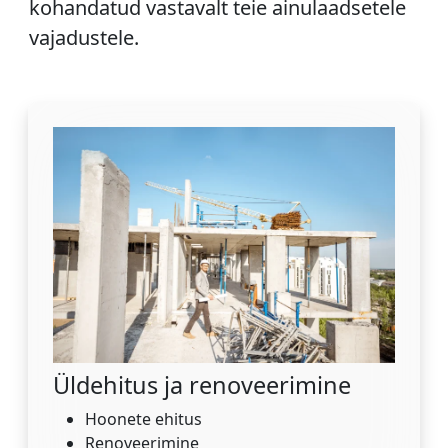
kohandatud vastavalt teie ainulaadsetele
vajadustele.
Üldehitus ja renoveerimine
Hoonete ehitus
Renoveerimine