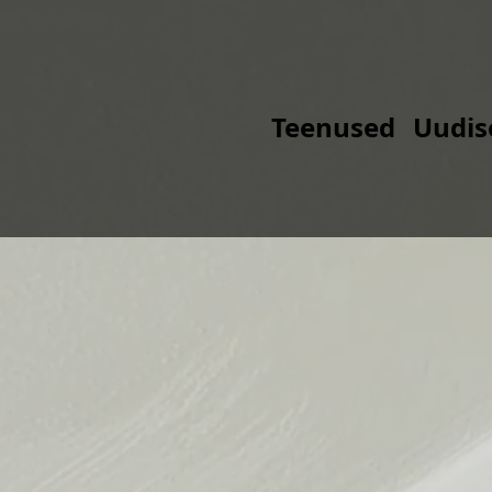
Teenused
Uudis