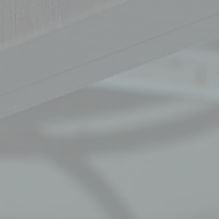
nce by providing promotions with strai
fonctionnalités interactives et une gest
ce fluide en téléchargeant l'
Olympe Cas
o anmelden
, um frühzeitig von den VIP-V
ent Réel
propose une expérience de jeu
idité de ses paiements en cryptomonnai
 ti consiglio di provare
Nine Casino acc
ij de
Lalabet Casino bonussen
.