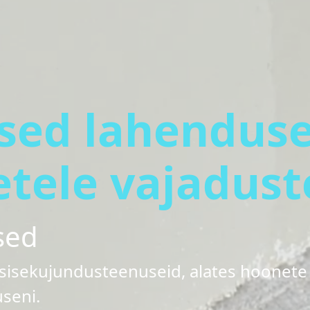
vsed lahenduse
tele vajadust
sed
a sisekujundusteenuseid, alates hoonete
useni.