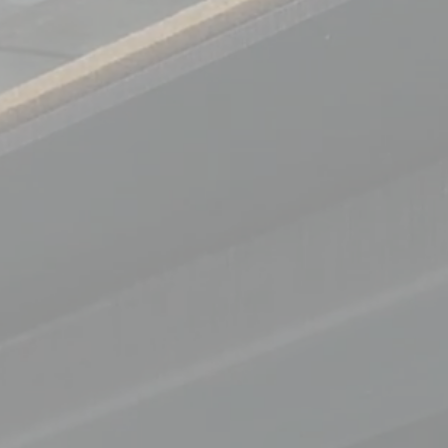
Unlike many competitors,
bCa
L'expérience sur
Alexander C
Pour les amateurs de jeux de 
Nutze am besten direkt die 
Reconnu pour sa diversité de 
Instant Casino
se distingue p
Se cerchi un'esperienza comple
Voor alle actuele promoties e