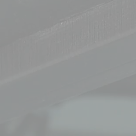
sino login
offers a transparent experie
asino
se distingue par l'intégration de 
casino en ligne, profitez d'une expérien
App für den Shake Bonus und
Nv5 Casin
jeux et ses jackpots,
Lucky8 Casino Arg
armi les plateformes de jeux par la rap
ta tra slot originali e pagamenti veloci,
n exclusieve extraatjes kun je terecht b