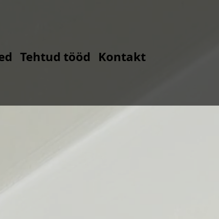
ed
Tehtud tööd
Kontakt