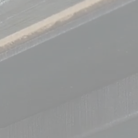
ten sowie einem regelmäßigen Cashbac
nue et ses modes de jeu gratuits via
Tort
n de
Spin Panda Casino bonussen
de idea
rent terms and a massive selection of g
access everything through the
Royal Reel
ls and instant deposits by downloading
asino en ligne réputé avec des options
er Casino bonuses
to enjoy rapid payout
head straight to your
Casino Kingdom l