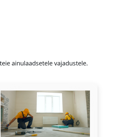
ustralia, simply complete your
A Big Can
eie ainulaadsetele vajadustele.