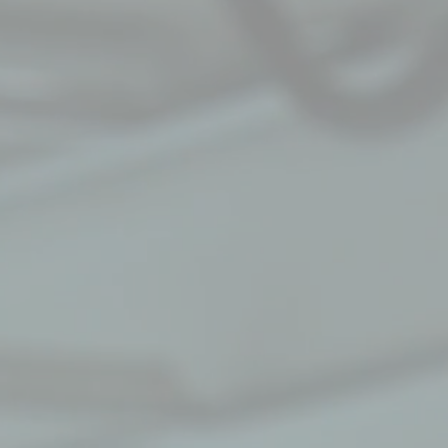
library alongside impressively rapid wi
teraktive Formate wie Live-Trivia zusät
 gaming features once they complete th
 programme de fidélité disponibles sur
U
clicca qui per
Verde Casino registrati
e i
spellen ook eenvoudig toegankelijk make
romoties en een uitgebreid aanbod aan
x24 casino bonuses
for its players.
avec des récompenses régulières et des