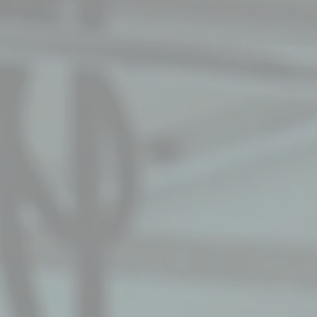
ds out by offering an extensive gaming 
elauswahl bietet
Kinbet Casino
durch in
odds can access various fair pokies and
 profitez des avantages réguliers et du
elezione di slot e promozioni esclusive, 
ser kun je de uitgebreide selectie aan 
ystal Roll Casino
genieten van diverse p
ety of online slot games and various
Bo
e une expérience de jeu exceptionnelle 