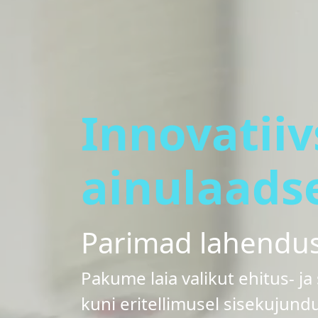
Innovatii
ainulaadse
Parimad lahendu
Pakume laia valikut ehitus- j
kuni eritellimusel sisekujund