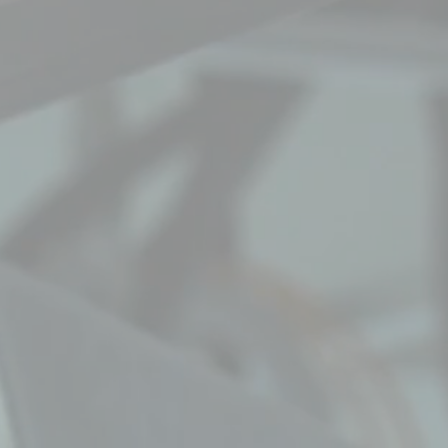
The
King Billy casino app
stan
Neben der umfangreichen Spi
Players seeking transparent 
Pour maximiser vos sessions,
Per approfittare di un'ampia s
Naast het spelen via de brow
Nieuwe spelers kunnen bij
Cr
Box24 Casino NZ offers a vari
Betify Casino bonus
vous offr