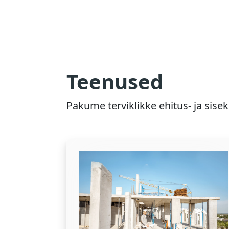
For players seeking a reliabl
Teenused
Pakume terviklikke ehitus- ja sise