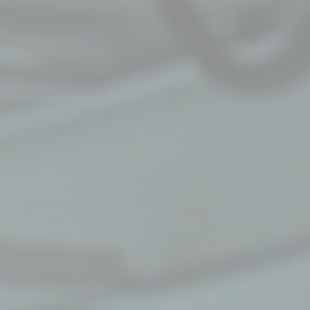
library alongside impressively rapid wi
teraktive Formate wie Live-Trivia zusät
 gaming features once they complete th
 programme de fidélité disponibles sur
U
clicca qui per
Verde Casino registrati
e i
spellen ook eenvoudig toegankelijk make
romoties en een uitgebreid aanbod aan
x24 casino bonuses
for its players.
avec des récompenses régulières et des