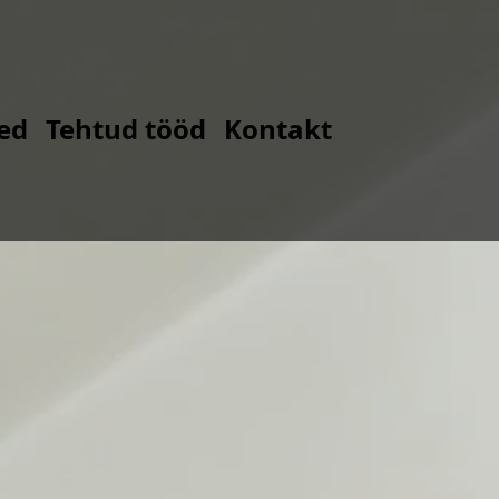
ed
Tehtud tööd
Kontakt