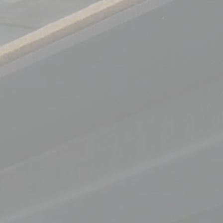
Unlike many competitors,
bCa
L'expérience sur
Alexander C
Pour les amateurs de jeux de 
Nutze am besten direkt die 
Reconnu pour sa diversité de 
Instant Casino
se distingue p
Se cerchi un'esperienza comple
Voor alle actuele promoties e