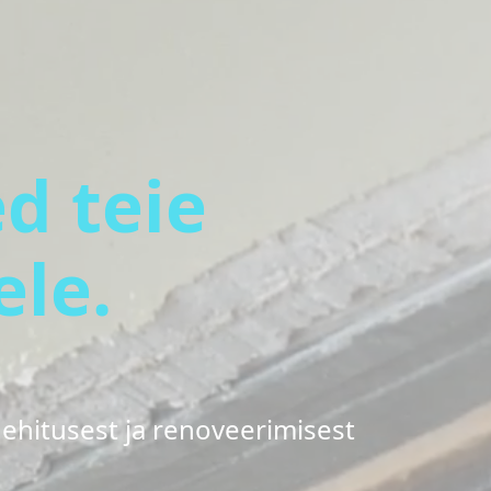
d teie
ele.
 ehitusest ja renoveerimisest