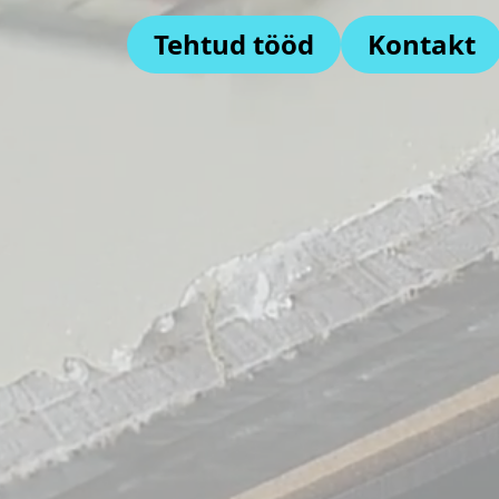
Spieler profitieren im
Viggosl
Tehtud tööd
Kontakt
Tortuga Casino se distingue pa
Voor wie op zoek is naar dive
Slotonauts casino bonuses
pr
To enjoy these seamless gami
You can enjoy a seamless gam
Les amateurs de jeux en ligne
While other platforms may de
Once you have explored these