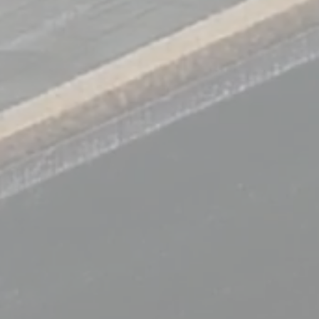
Unlike many competitors,
bCasino log
L'expérience sur
Alexander Casino
se d
Pour les amateurs de jeux de casino en
Nutze am besten direkt die App für 
Reconnu pour sa diversité de jeux et s
Instant Casino
se distingue parmi les 
Se cerchi un'esperienza completa tra sl
Voor alle actuele promoties en exclusie
The
King Billy casino app
stands out by