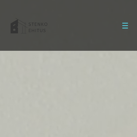
☰
T
e
e
n
u
s
e
d
U
u
d
i