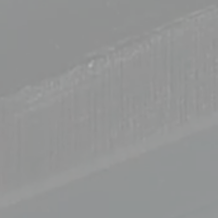
Neben der umfangreichen Spielauswah
Players seeking transparent odds can 
Pour maximiser vos sessions, profitez
Per approfittare di un'ampia selezione 
Naast het spelen via de browser kun j
Nieuwe spelers kunnen bij
Crystal Rol
Box24 Casino NZ offers a variety of on
Betify Casino bonus
vous offre une exp
For players seeking a reliable and fas