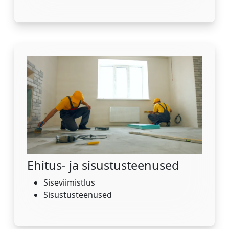
Ehitus- ja sisustusteenused
Siseviimistlus
Sisustusteenused