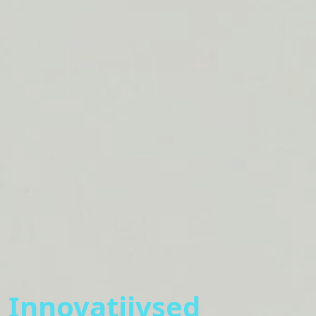
Innovatiivsed