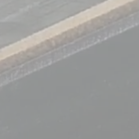
Unlike many competitors,
bCasino log
L'expérience sur
Alexander Casino
se d
Pour les amateurs de jeux de casino en
Nutze am besten direkt die App für 
Reconnu pour sa diversité de jeux et s
Instant Casino
se distingue parmi les 
Se cerchi un'esperienza completa tra sl
Voor alle actuele promoties en exclusie
The
King Billy casino app
stands out by