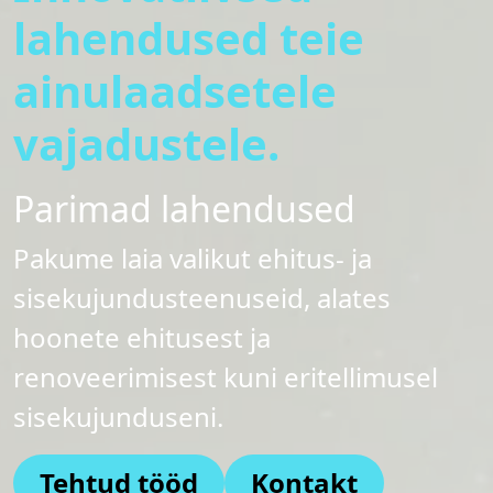
lahendused teie
ainulaadsetele
vajadustele.
Parimad lahendused
Pakume laia valikut ehitus- ja
sisekujundusteenuseid, alates
hoonete ehitusest ja
renoveerimisest kuni eritellimusel
sisekujunduseni.
Spieler profitieren im
Viggoslots Casin
Tehtud tööd
Kontakt