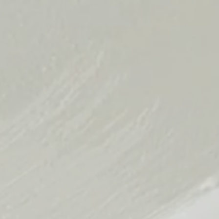
s
e
d
T
e
h
t
u
d
t
ö
ö
d
K
o
n
t
a