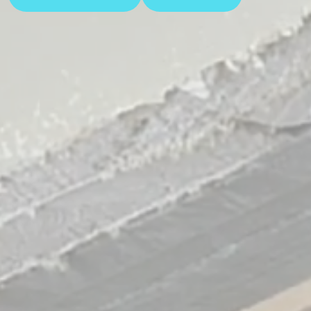
Tortuga Casino se distingue par la flex
Voor wie op zoek is naar diverse promo
Slotonauts casino bonuses
provide inc
To enjoy these seamless gaming featur
You can enjoy a seamless gaming expe
Les amateurs de jeux en ligne peuvent
While other platforms may delay your
Once you have explored these transpa