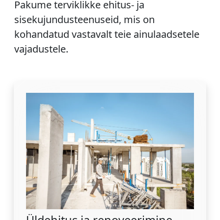
Pakume terviklikke ehitus- ja
sisekujundusteenuseid, mis on
kohandatud vastavalt teie ainulaadsetele
vajadustele.
Üldehitus ja renoveerimine