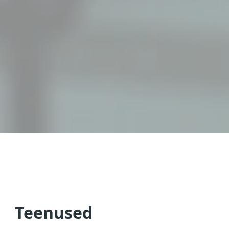
Teenused