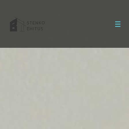
☰
T
e
e
n
u
s
e
d
U
u
d
i