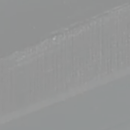
Neben der umfangreichen Spielauswah
Players seeking transparent odds can 
Pour maximiser vos sessions, profitez
Per approfittare di un'ampia selezione 
Naast het spelen via de browser kun j
Nieuwe spelers kunnen bij
Crystal Rol
Box24 Casino NZ offers a variety of on
Betify Casino bonus
vous offre une exp
For players seeking a reliable and fas