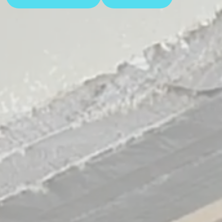
Tortuga Casino se distingue par la flex
Voor wie op zoek is naar diverse promo
Slotonauts casino bonuses
provide inc
To enjoy these seamless gaming featur
You can enjoy a seamless gaming expe
Les amateurs de jeux en ligne peuvent
While other platforms may delay your
Once you have explored these transpa