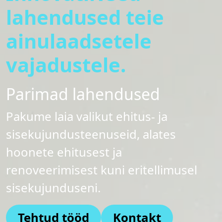
lahendused teie
ainulaadsetele
vajadustele.
Parimad lahendused
Pakume laia valikut ehitus- ja
sisekujundusteenuseid, alates
hoonete ehitusest ja
renoveerimisest kuni eritellimusel
sisekujunduseni.
Spieler profitieren im
Viggoslots Casin
Tehtud tööd
Kontakt