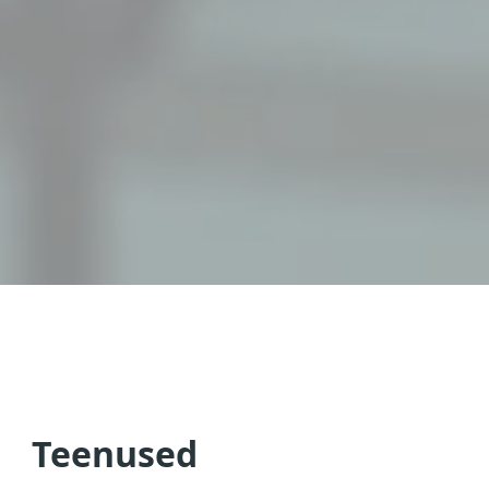
Teenused