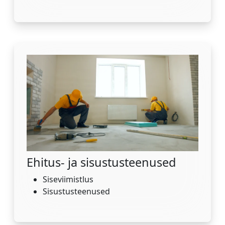
Ehitus- ja sisustusteenused
Siseviimistlus
Sisustusteenused