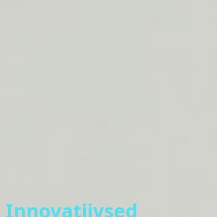
Innovatiivsed