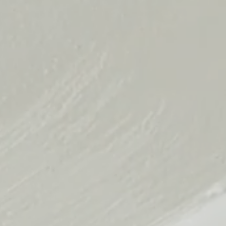
s
e
d
T
e
h
t
u
d
t
ö
ö
d
K
o
n
t
a