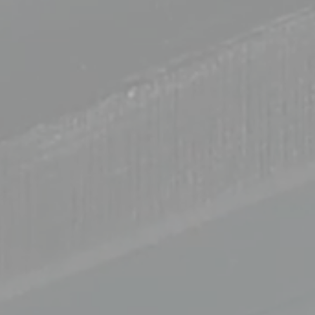
Neben der umfangreichen Spielauswah
Players seeking transparent odds can 
Pour maximiser vos sessions, profitez
Per approfittare di un'ampia selezione 
Naast het spelen via de browser kun j
Nieuwe spelers kunnen bij
Crystal Rol
Box24 Casino NZ offers a variety of on
Betify Casino bonus
vous offre une exp
For players seeking a reliable and fas