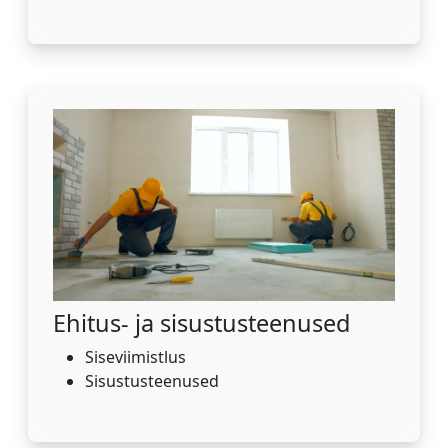
Ehitus- ja sisustusteenused
Siseviimistlus
Sisustusteenused