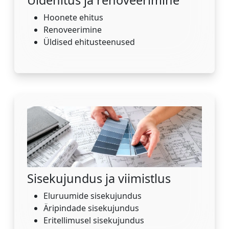
Hoonete ehitus
Renoveerimine
Üldised ehitusteenused
Sisekujundus ja viimistlus
Eluruumide sisekujundus
Äripindade sisekujundus
Eritellimusel sisekujundus