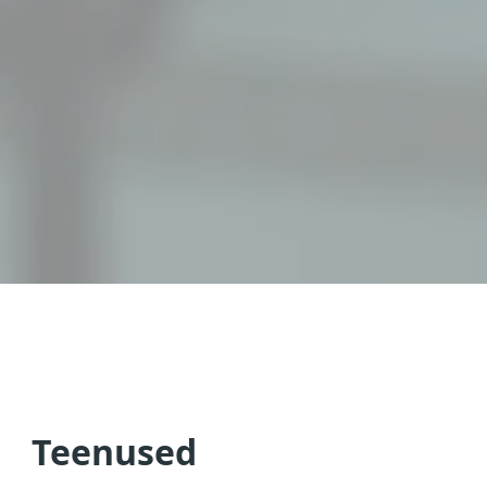
Teenused