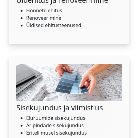
Hoonete ehitus
Renoveerimine
Üldised ehitusteenused
Sisekujundus ja viimistlus
Eluruumide sisekujundus
Äripindade sisekujundus
Eritellimusel sisekujundus