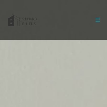
☰
T
e
e
n
u
s
e
d
U
u
d
i