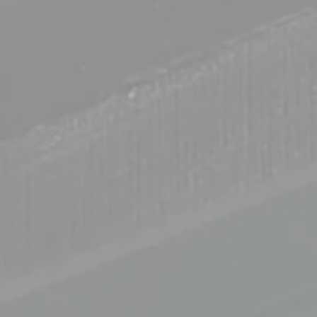
Neben der umfangreichen Spielauswah
Players seeking transparent odds can 
Pour maximiser vos sessions, profitez
Per approfittare di un'ampia selezione 
Naast het spelen via de browser kun j
Nieuwe spelers kunnen bij
Crystal Rol
Box24 Casino NZ offers a variety of on
Betify Casino bonus
vous offre une exp
For players seeking a reliable and fas