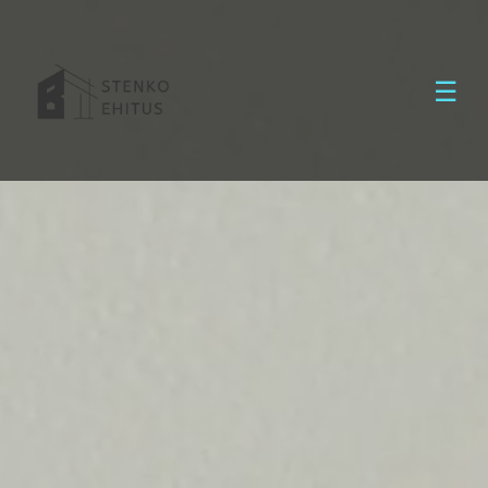
☰
T
e
e
n
u
s
e
d
U
u
d
i