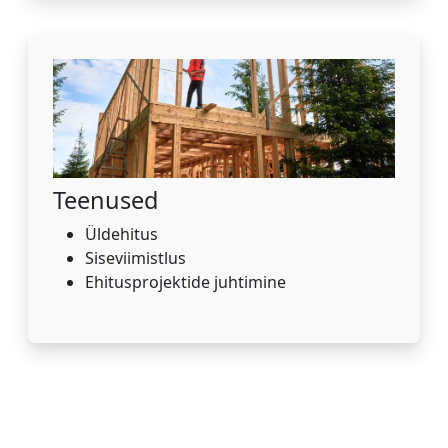
Teenused
Üldehitus
Siseviimistlus
Ehitusprojektide juhtimine