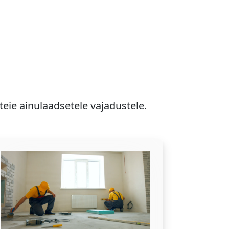
ustralia, simply complete your
A Big Can
eie ainulaadsetele vajadustele.