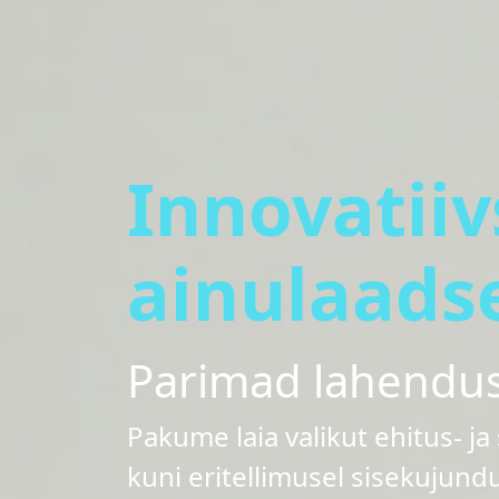
Innovatii
ainulaadse
Parimad lahendu
Pakume laia valikut ehitus- j
kuni eritellimusel sisekujund