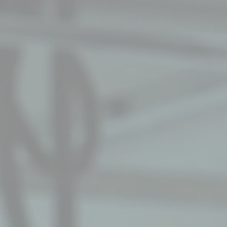
ds out by offering an extensive gaming 
elauswahl bietet
Kinbet Casino
durch in
odds can access various fair pokies and
 profitez des avantages réguliers et du
elezione di slot e promozioni esclusive, 
ser kun je de uitgebreide selectie aan 
ystal Roll Casino
genieten van diverse p
ety of online slot games and various
Bo
e une expérience de jeu exceptionnelle 