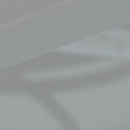
nce by providing promotions with strai
fonctionnalités interactives et une gest
ce fluide en téléchargeant l'
Olympe Cas
o anmelden
, um frühzeitig von den VIP-V
ent Réel
propose une expérience de jeu
idité de ses paiements en cryptomonnai
 ti consiglio di provare
Nine Casino acc
ij de
Lalabet Casino bonussen
.