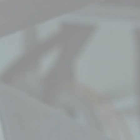
The
King Billy casino app
stan
Neben der umfangreichen Spi
Players seeking transparent 
Pour maximiser vos sessions,
Per approfittare di un'ampia s
Naast het spelen via de brow
Nieuwe spelers kunnen bij
Cr
Box24 Casino NZ offers a vari
Betify Casino bonus
vous offr