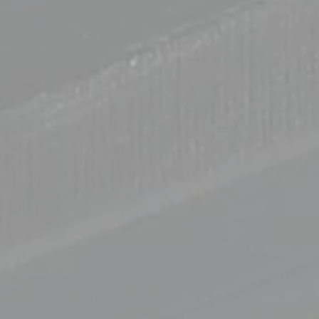
Pour maximiser vos sessions, profitez
Per approfittare di un'ampia selezione 
Naast het spelen via de browser kun j
Nieuwe spelers kunnen bij
Crystal Rol
Box24 Casino NZ offers a variety of on
Betify Casino bonus
vous offre une exp
For players seeking a reliable and fas