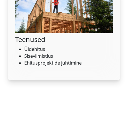
Teenused
Üldehitus
Siseviimistlus
Ehitusprojektide juhtimine