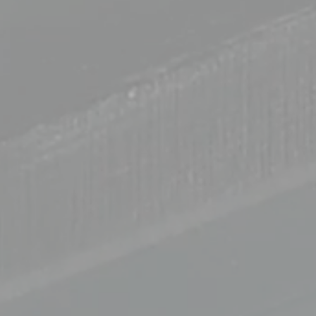
Neben der umfangreichen Spielauswah
Players seeking transparent odds can 
Pour maximiser vos sessions, profitez
Per approfittare di un'ampia selezione 
Naast het spelen via de browser kun j
Nieuwe spelers kunnen bij
Crystal Rol
Box24 Casino NZ offers a variety of on
Betify Casino bonus
vous offre une exp
For players seeking a reliable and fas