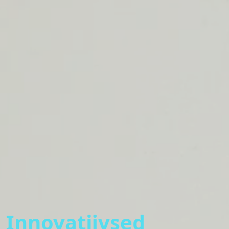
Innovatiivsed