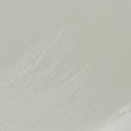
s
e
d
T
e
h
t
u
d
t
ö
ö
d
K
o
n
t
a