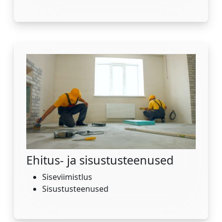
Ehitus- ja sisustusteenused
Siseviimistlus
Sisustusteenused