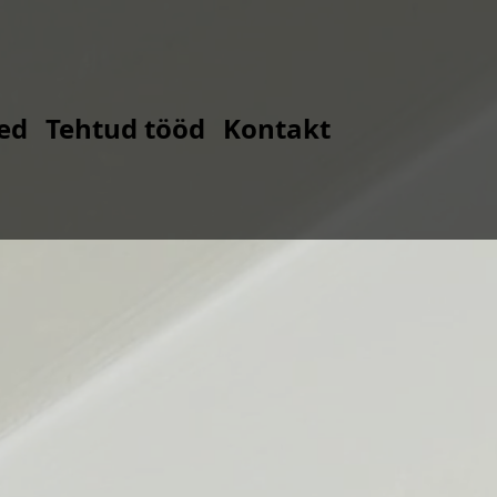
ed
Tehtud tööd
Kontakt