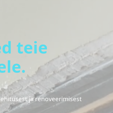
d teie
ele.
 ehitusest ja renoveerimisest