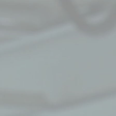
library alongside impressively rapid wi
teraktive Formate wie Live-Trivia zusät
 gaming features once they complete th
 programme de fidélité disponibles sur
U
clicca qui per
Verde Casino registrati
e i
spellen ook eenvoudig toegankelijk make
romoties en een uitgebreid aanbod aan
x24 casino bonuses
for its players.
avec des récompenses régulières et des