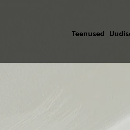
Teenused
Uudis