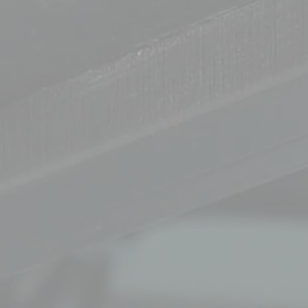
sino login
offers a transparent experie
asino
se distingue par l'intégration de 
casino en ligne, profitez d'une expérien
App für den Shake Bonus und
Nv5 Casin
jeux et ses jackpots,
Lucky8 Casino Arg
armi les plateformes de jeux par la rap
ta tra slot originali e pagamenti veloci,
n exclusieve extraatjes kun je terecht b