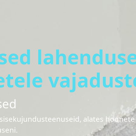
vsed lahenduse
tele vajadust
sed
a sisekujundusteenuseid, alates hoonete
useni.