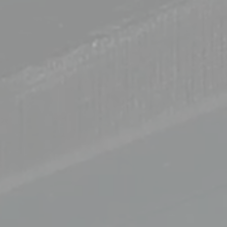
Pour maximiser vos sessions, profitez
Per approfittare di un'ampia selezione 
Naast het spelen via de browser kun j
Nieuwe spelers kunnen bij
Crystal Rol
Box24 Casino NZ offers a variety of on
Betify Casino bonus
vous offre une exp
For players seeking a reliable and fas