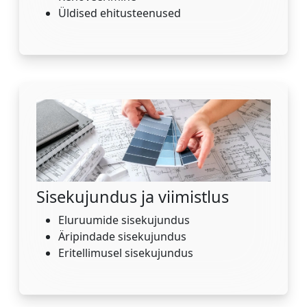
Üldised ehitusteenused
Sisekujundus ja viimistlus
Eluruumide sisekujundus
Äripindade sisekujundus
Eritellimusel sisekujundus