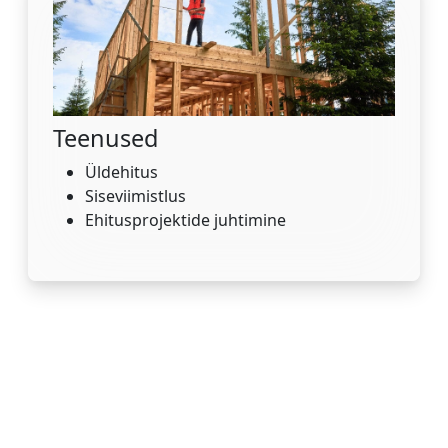
Teenused
Üldehitus
Siseviimistlus
Ehitusprojektide juhtimine