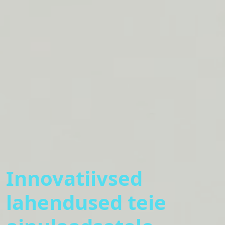
Innovatiivsed
lahendused teie