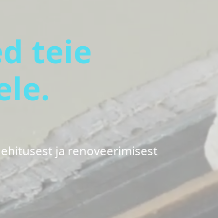
d teie
ele.
 ehitusest ja renoveerimisest
ten sowie einem regelmäßigen Cashbac