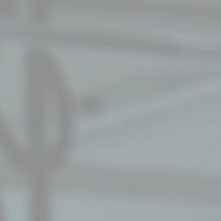
odds can access various fair pokies and
 profitez des avantages réguliers et du
elezione di slot e promozioni esclusive, 
ser kun je de uitgebreide selectie aan 
ystal Roll Casino
genieten van diverse p
ety of online slot games and various
Bo
e une expérience de jeu exceptionnelle 
e and fast-paced gaming experience in A