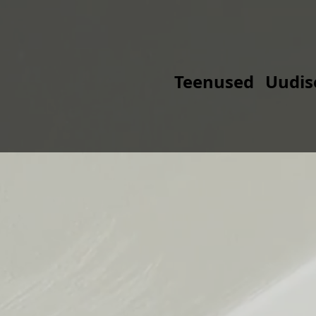
Teenused
Uudis