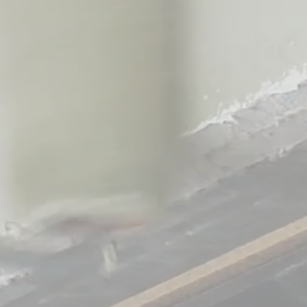
Tortuga Casino se distingue pa
Voor wie op zoek is naar dive
Slotonauts casino bonuses
pr
To enjoy these seamless gami
You can enjoy a seamless gam
Les amateurs de jeux en ligne
While other platforms may de
Once you have explored these
Unlike many competitors,
bCa