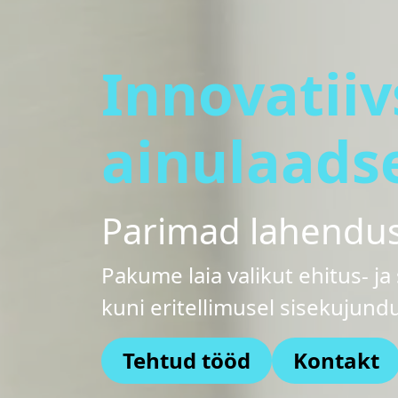
Innovatii
ainulaadse
Parimad lahendu
Pakume laia valikut ehitus- j
kuni eritellimusel sisekujund
Spieler profitieren im
Viggosl
Tehtud tööd
Kontakt