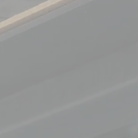
L'expérience sur
Alexander C
Pour les amateurs de jeux de 
Nutze am besten direkt die 
Reconnu pour sa diversité de 
Instant Casino
se distingue p
Se cerchi un'esperienza comple
Voor alle actuele promoties e
The
King Billy casino app
stan
Neben der umfangreichen Spi