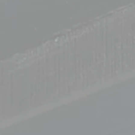
Neben der umfangreichen Spielauswah
Players seeking transparent odds can 
Pour maximiser vos sessions, profitez
Per approfittare di un'ampia selezione 
Naast het spelen via de browser kun j
Nieuwe spelers kunnen bij
Crystal Rol
Box24 Casino NZ offers a variety of on
Betify Casino bonus
vous offre une exp
For players seeking a reliable and fas