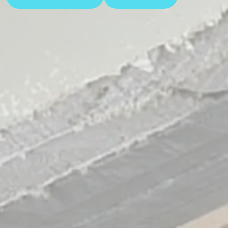
Tortuga Casino se distingue par la flex
Voor wie op zoek is naar diverse promo
Slotonauts casino bonuses
provide inc
To enjoy these seamless gaming featur
You can enjoy a seamless gaming expe
Les amateurs de jeux en ligne peuvent
While other platforms may delay your
Once you have explored these transpa