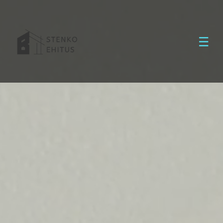
☰
T
e
e
n
u
s
e
d
U
u
d
i