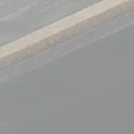
Unlike many competitors,
bCasino log
L'expérience sur
Alexander Casino
se d
Pour les amateurs de jeux de casino en
Nutze am besten direkt die App für 
Reconnu pour sa diversité de jeux et s
Instant Casino
se distingue parmi les 
Se cerchi un'esperienza completa tra sl
Voor alle actuele promoties en exclusie
The
King Billy casino app
stands out by