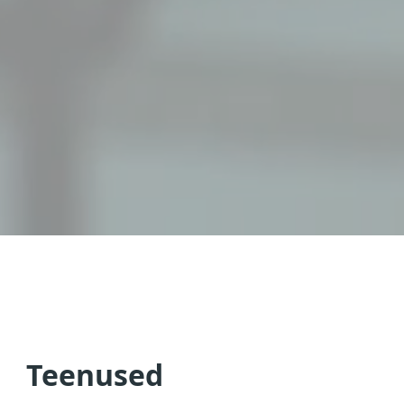
Teenused