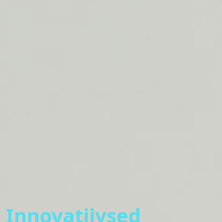
Innovatiivsed