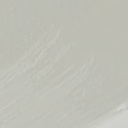
s
e
d
T
e
h
t
u
d
t
ö
ö
d
K
o
n
t
a