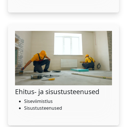
Ehitus- ja sisustusteenused
Siseviimistlus
Sisustusteenused