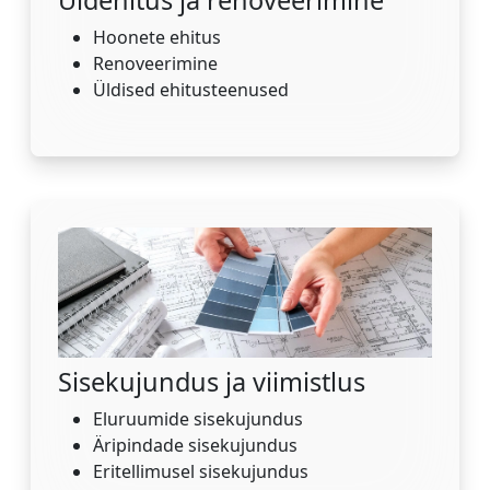
Hoonete ehitus
Renoveerimine
Üldised ehitusteenused
Sisekujundus ja viimistlus
Eluruumide sisekujundus
Äripindade sisekujundus
Eritellimusel sisekujundus