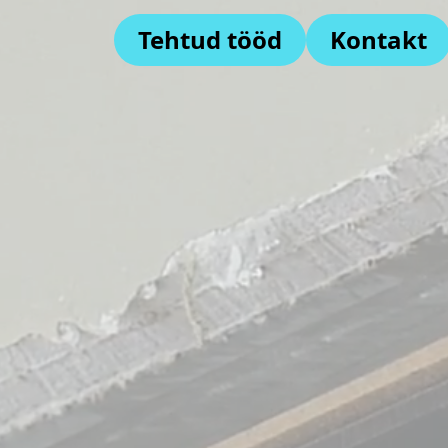
Spieler profitieren im
Viggosl
Tehtud tööd
Kontakt
Tortuga Casino se distingue pa
Voor wie op zoek is naar dive
Slotonauts casino bonuses
pr
To enjoy these seamless gami
You can enjoy a seamless gam
Les amateurs de jeux en ligne
While other platforms may de
Once you have explored these