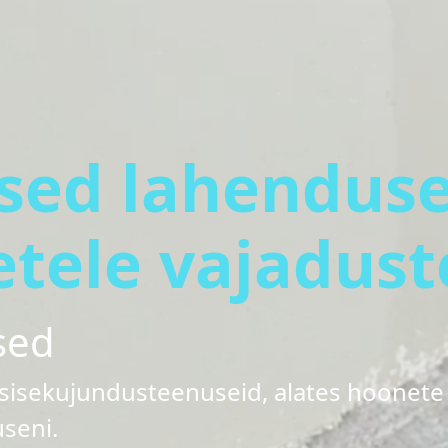
vsed lahenduse
tele vajadust
sed
a sisekujundusteenuseid, alates hoonete
useni.