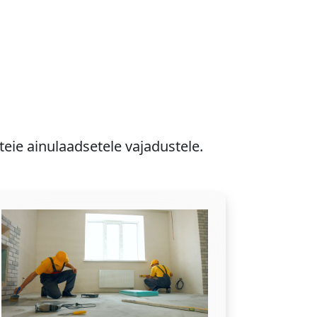
ustralia, simply complete your
A Big Can
eie ainulaadsetele vajadustele.