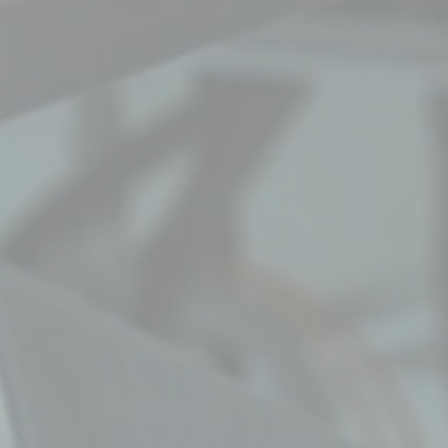
The
King Billy casino app
stan
Neben der umfangreichen Spi
Players seeking transparent 
Pour maximiser vos sessions,
Per approfittare di un'ampia s
Naast het spelen via de brow
Nieuwe spelers kunnen bij
Cr
Box24 Casino NZ offers a vari
Betify Casino bonus
vous offr