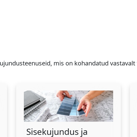
e and fast-paced gaming experience in A
kujundusteenuseid, mis on kohandatud vastavalt t
Sisekujundus ja