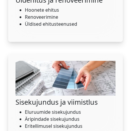
Hoonete ehitus
Renoveerimine
Üldised ehitusteenused
Sisekujundus ja viimistlus
Eluruumide sisekujundus
Äripindade sisekujundus
Eritellimusel sisekujundus