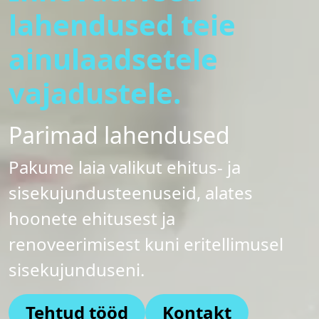
lahendused teie
ainulaadsetele
vajadustele.
Parimad lahendused
Pakume laia valikut ehitus- ja
sisekujundusteenuseid, alates
hoonete ehitusest ja
renoveerimisest kuni eritellimusel
sisekujunduseni.
Spieler profitieren im
Viggoslots Casin
Tehtud tööd
Kontakt