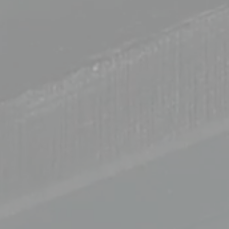
Neben der umfangreichen Spielauswah
Players seeking transparent odds can 
Pour maximiser vos sessions, profitez
Per approfittare di un'ampia selezione 
Naast het spelen via de browser kun j
Nieuwe spelers kunnen bij
Crystal Rol
Box24 Casino NZ offers a variety of on
Betify Casino bonus
vous offre une exp
For players seeking a reliable and fas