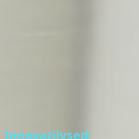
Innovatiivsed