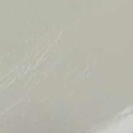
s
e
d
T
e
h
t
u
d
t
ö
ö
d
K
o
n
t
a