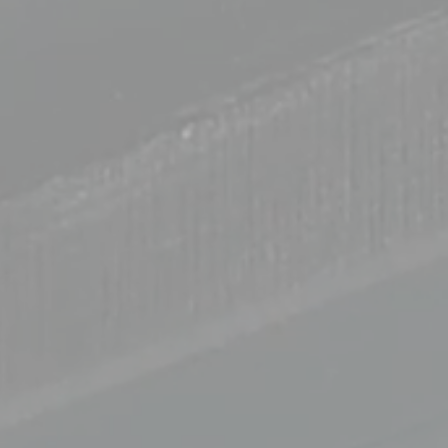
Neben der umfangreichen Spielauswah
Players seeking transparent odds can 
Pour maximiser vos sessions, profitez
Per approfittare di un'ampia selezione 
Naast het spelen via de browser kun j
Nieuwe spelers kunnen bij
Crystal Rol
Box24 Casino NZ offers a variety of on
Betify Casino bonus
vous offre une exp
For players seeking a reliable and fas