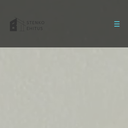
☰
T
e
e
n
u
s
e
d
U
u
d
i