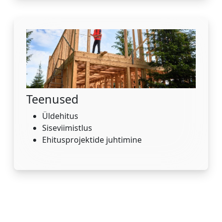
Teenused
Üldehitus
Siseviimistlus
Ehitusprojektide juhtimine