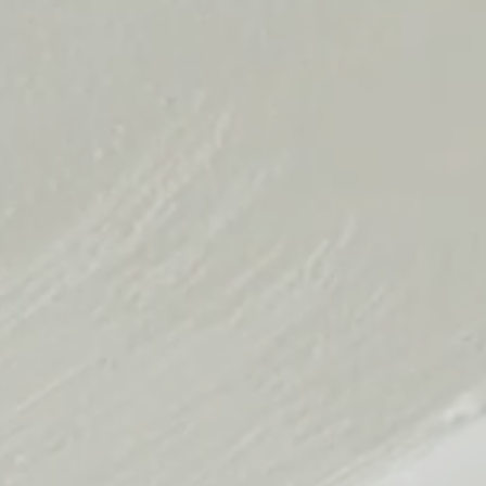
s
e
d
T
e
h
t
u
d
t
ö
ö
d
K
o
n
t
a