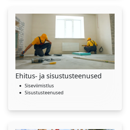
Ehitus- ja sisustusteenused
Siseviimistlus
Sisustusteenused