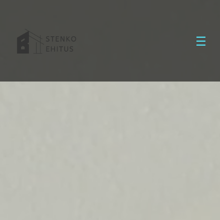
☰
T
e
e
n
u
s
e
d
U
u
d
i