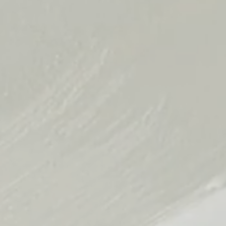
s
e
d
T
e
h
t
u
d
t
ö
ö
d
K
o
n
t
a