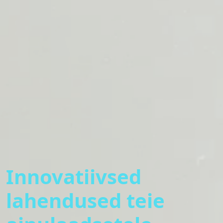
Innovatiivsed
lahendused teie