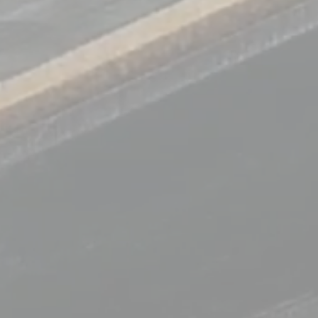
Pour les amateurs de jeux de casino en
Nutze am besten direkt die App für 
Reconnu pour sa diversité de jeux et s
Instant Casino
se distingue parmi les 
Se cerchi un'esperienza completa tra sl
Voor alle actuele promoties en exclusie
The
King Billy casino app
stands out by
Neben der umfangreichen Spielauswah
Players seeking transparent odds can 