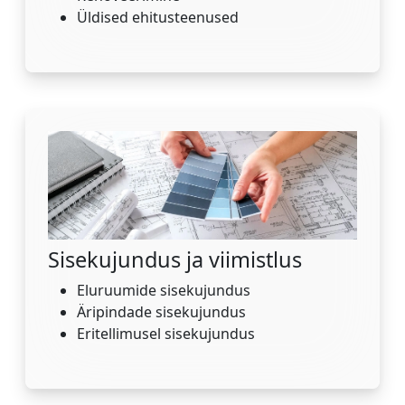
Üldised ehitusteenused
Sisekujundus ja viimistlus
Eluruumide sisekujundus
Äripindade sisekujundus
Eritellimusel sisekujundus