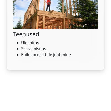
Teenused
Üldehitus
Siseviimistlus
Ehitusprojektide juhtimine