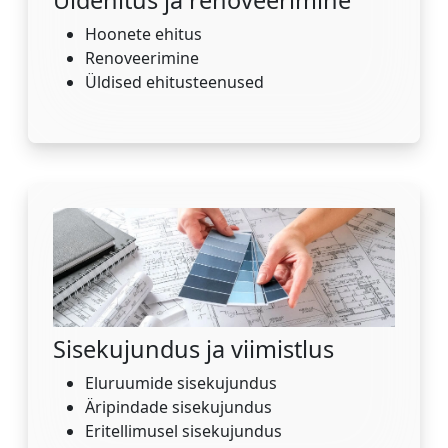
Hoonete ehitus
Renoveerimine
Üldised ehitusteenused
Sisekujundus ja viimistlus
Eluruumide sisekujundus
Äripindade sisekujundus
Eritellimusel sisekujundus