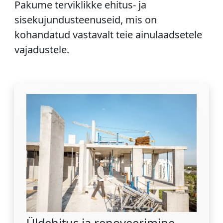
Pakume terviklikke ehitus- ja
sisekujundusteenuseid, mis on
kohandatud vastavalt teie ainulaadsetele
vajadustele.
Üldehitus ja renoveerimine