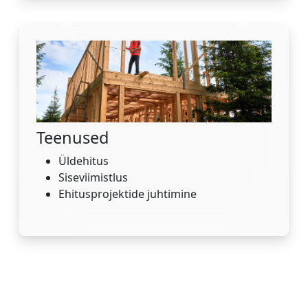
Teenused
Üldehitus
Siseviimistlus
Ehitusprojektide juhtimine