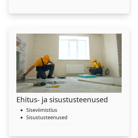
Ehitus- ja sisustusteenused
Siseviimistlus
Sisustusteenused