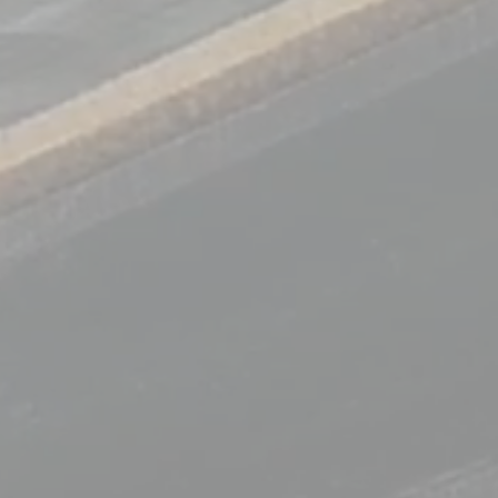
Pour les amateurs de jeux de casino en
Nutze am besten direkt die App für 
Reconnu pour sa diversité de jeux et s
Instant Casino
se distingue parmi les 
Se cerchi un'esperienza completa tra sl
Voor alle actuele promoties en exclusie
The
King Billy casino app
stands out by
Neben der umfangreichen Spielauswah
Players seeking transparent odds can 