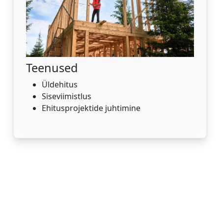
Teenused
Üldehitus
Siseviimistlus
Ehitusprojektide juhtimine