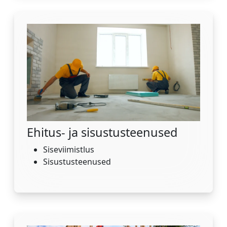
Ehitus- ja sisustusteenused
Siseviimistlus
Sisustusteenused