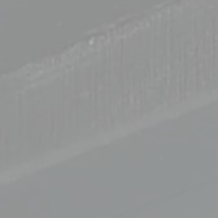
Pour maximiser vos sessions, profitez
Per approfittare di un'ampia selezione 
Naast het spelen via de browser kun j
Nieuwe spelers kunnen bij
Crystal Rol
Box24 Casino NZ offers a variety of on
Betify Casino bonus
vous offre une exp
For players seeking a reliable and fas