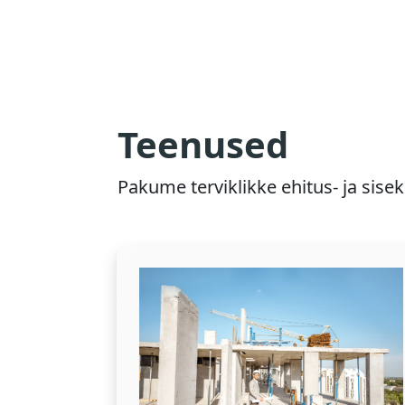
For players seeking a reliabl
Teenused
Pakume terviklikke ehitus- ja sise