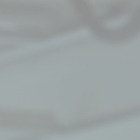
library alongside impressively rapid wi
teraktive Formate wie Live-Trivia zusät
 gaming features once they complete th
 programme de fidélité disponibles sur
U
clicca qui per
Verde Casino registrati
e i
spellen ook eenvoudig toegankelijk make
romoties en een uitgebreid aanbod aan
x24 casino bonuses
for its players.
avec des récompenses régulières et des