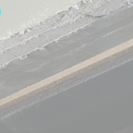
ots Casino
von attraktiven Bonusangebo
r la flexibilité de ses offres de bienve
rse promoties en exclusieve extra's, zij
ovide incredible value through transpa
ng features on the go, you can easily 
ing experience with reliable withdrawa
 peuvent découvrir les avantages d'un c
lay your winnings, you can access
Ripp
 transparent gaming features, you can 