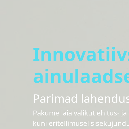
Innovatii
ainulaadse
Parimad lahendu
Pakume laia valikut ehitus- j
kuni eritellimusel sisekujund