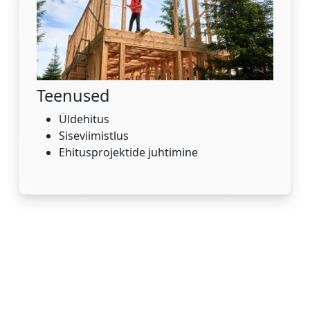
Teenused
Üldehitus
Siseviimistlus
Ehitusprojektide juhtimine