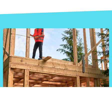
Visioon