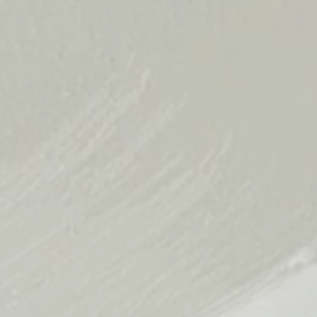
s
e
d
T
e
h
t
u
d
t
ö
ö
d
K
o
n
t
a