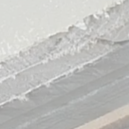
Voor wie op zoek is naar diverse promo
Slotonauts casino bonuses
provide inc
To enjoy these seamless gaming featur
You can enjoy a seamless gaming expe
Les amateurs de jeux en ligne peuvent
While other platforms may delay your
Once you have explored these transpa
Unlike many competitors,
bCasino log
L'expérience sur
Alexander Casino
se d