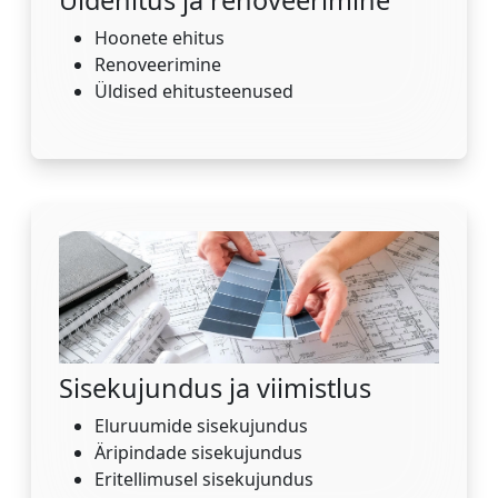
Hoonete ehitus
Renoveerimine
Üldised ehitusteenused
Sisekujundus ja viimistlus
Eluruumide sisekujundus
Äripindade sisekujundus
Eritellimusel sisekujundus