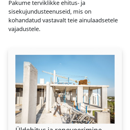
Pakume terviklikke ehitus- ja
sisekujundusteenuseid, mis on
kohandatud vastavalt teie ainulaadsetele
vajadustele.
Üldehitus ja renoveerimine