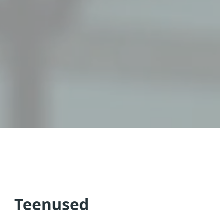
Teenused