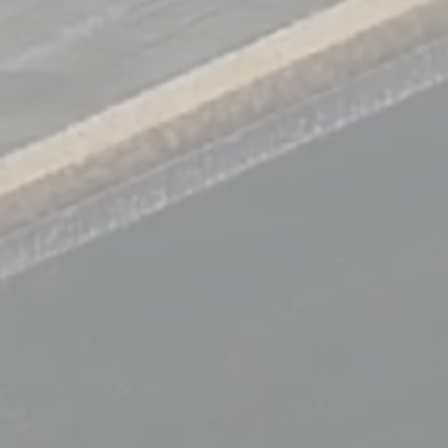
Unlike many competitors,
bCasino log
L'expérience sur
Alexander Casino
se d
Pour les amateurs de jeux de casino en
Nutze am besten direkt die App für 
Reconnu pour sa diversité de jeux et s
Instant Casino
se distingue parmi les 
Se cerchi un'esperienza completa tra sl
Voor alle actuele promoties en exclusie
The
King Billy casino app
stands out by