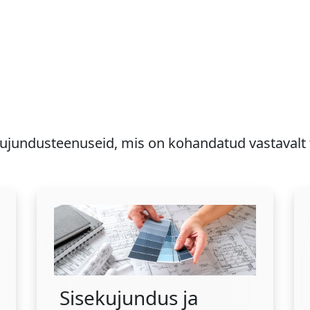
e and fast-paced gaming experience in A
kujundusteenuseid, mis on kohandatud vastavalt t
Sisekujundus ja