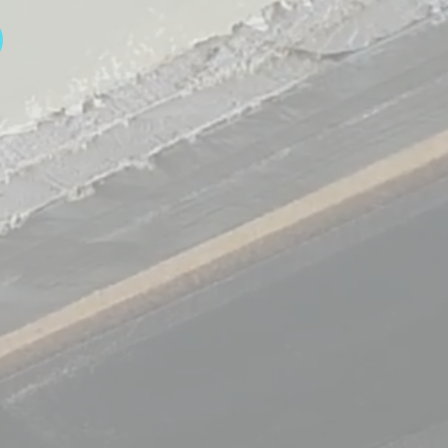
ots Casino
von attraktiven Bonusangebo
r la flexibilité de ses offres de bienve
rse promoties en exclusieve extra's, zij
ovide incredible value through transpa
ng features on the go, you can easily 
ing experience with reliable withdrawa
 peuvent découvrir les avantages d'un c
lay your winnings, you can access
Ripp
 transparent gaming features, you can 