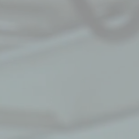
library alongside impressively rapid wi
teraktive Formate wie Live-Trivia zusät
 gaming features once they complete th
 programme de fidélité disponibles sur
U
clicca qui per
Verde Casino registrati
e i
spellen ook eenvoudig toegankelijk make
romoties en een uitgebreid aanbod aan
x24 casino bonuses
for its players.
avec des récompenses régulières et des