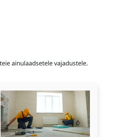
ustralia, simply complete your
A Big Can
eie ainulaadsetele vajadustele.