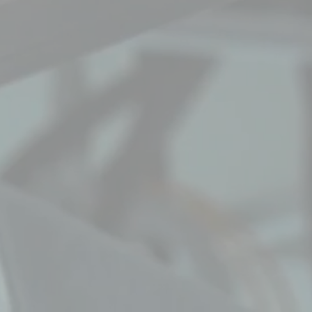
The
King Billy casino app
stan
Neben der umfangreichen Spi
Players seeking transparent 
Pour maximiser vos sessions,
Per approfittare di un'ampia s
Naast het spelen via de brow
Nieuwe spelers kunnen bij
Cr
Box24 Casino NZ offers a vari
Betify Casino bonus
vous offr