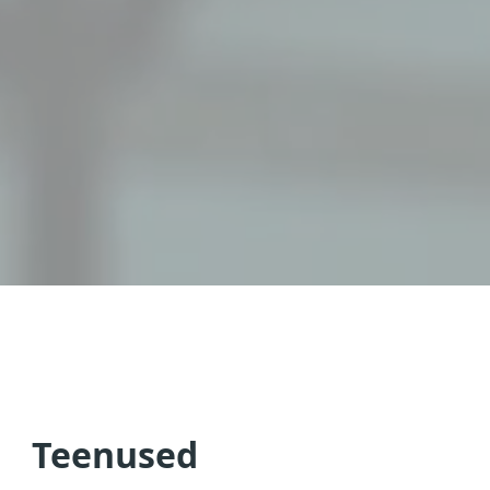
Teenused