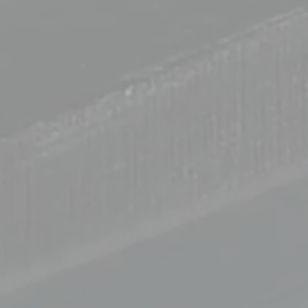
Neben der umfangreichen Spielauswah
Players seeking transparent odds can 
Pour maximiser vos sessions, profitez
Per approfittare di un'ampia selezione 
Naast het spelen via de browser kun j
Nieuwe spelers kunnen bij
Crystal Rol
Box24 Casino NZ offers a variety of on
Betify Casino bonus
vous offre une exp
For players seeking a reliable and fas