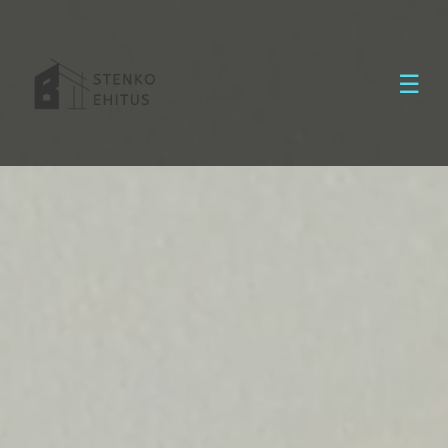
☰
T
e
e
n
u
s
e
d
U
u
d
i