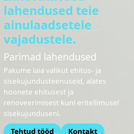
lahendused teie
ainulaadsetele
vajadustele.
Parimad lahendused
Pakume laia valikut ehitus- ja
sisekujundusteenuseid, alates
hoonete ehitusest ja
renoveerimisest kuni eritellimusel
sisekujunduseni.
Spieler profitieren im
Viggoslots Casin
Tehtud tööd
Kontakt