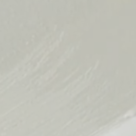
s
e
d
T
e
h
t
u
d
t
ö
ö
d
K
o
n
t
a