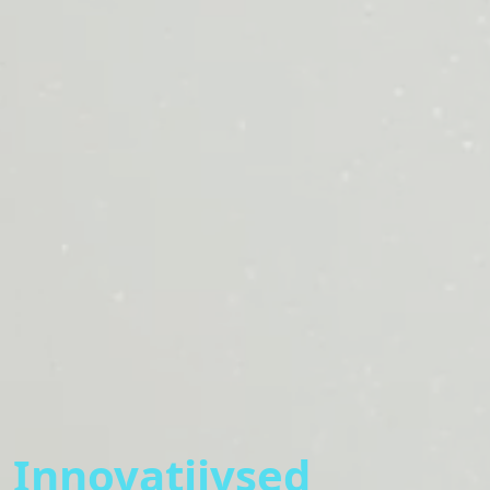
Innovatiivsed