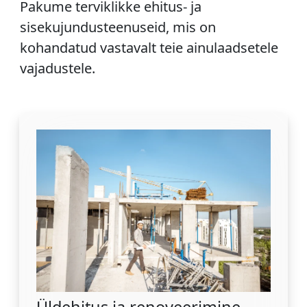
Pakume terviklikke ehitus- ja
sisekujundusteenuseid, mis on
kohandatud vastavalt teie ainulaadsetele
vajadustele.
Üldehitus ja renoveerimine