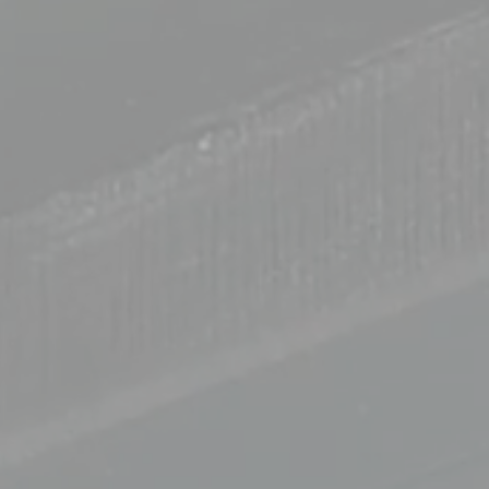
Neben der umfangreichen Spielauswah
Players seeking transparent odds can 
Pour maximiser vos sessions, profitez
Per approfittare di un'ampia selezione 
Naast het spelen via de browser kun j
Nieuwe spelers kunnen bij
Crystal Rol
Box24 Casino NZ offers a variety of on
Betify Casino bonus
vous offre une exp
For players seeking a reliable and fas