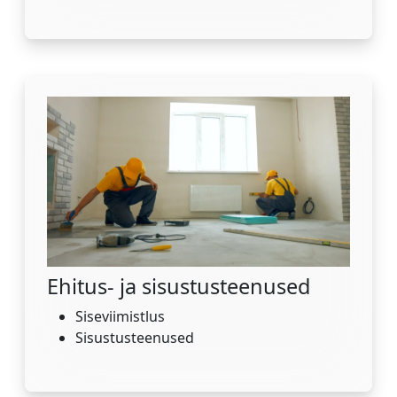
Ehitus- ja sisustusteenused
Siseviimistlus
Sisustusteenused