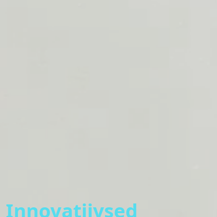
Innovatiivsed