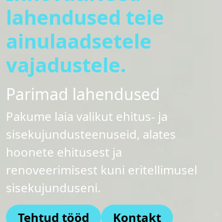
lahendused teie
ainulaadsetele
vajadustele.
Parimad lahendused
Pakume laia valikut ehitus- ja
sisekujundusteenuseid, alates
hoonete ehitusest ja
renoveerimisest kuni eritellimusel
sisekujunduseni.
Spieler profitieren im
Viggoslots Casin
Tehtud tööd
Kontakt