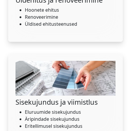
Hoonete ehitus
Renoveerimine
Üldised ehitusteenused
Sisekujundus ja viimistlus
Eluruumide sisekujundus
Äripindade sisekujundus
Eritellimusel sisekujundus