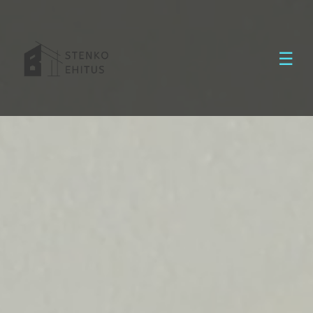
☰
T
e
e
n
u
s
e
d
U
u
d
i