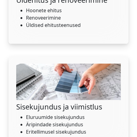
Hoonete ehitus
Renoveerimine
Üldised ehitusteenused
Sisekujundus ja viimistlus
Eluruumide sisekujundus
Äripindade sisekujundus
Eritellimusel sisekujundus