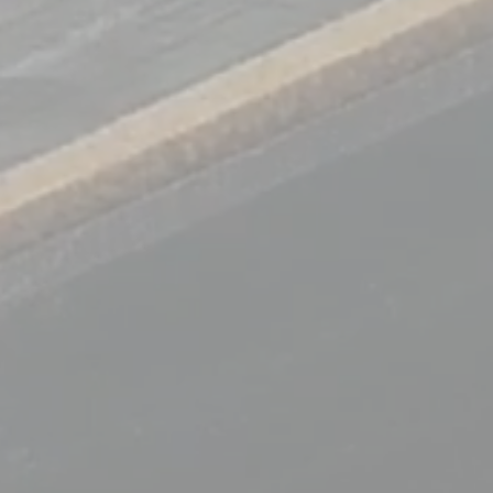
Unlike many competitors,
bCasino log
L'expérience sur
Alexander Casino
se d
Pour les amateurs de jeux de casino en
Nutze am besten direkt die App für 
Reconnu pour sa diversité de jeux et s
Instant Casino
se distingue parmi les 
Se cerchi un'esperienza completa tra sl
Voor alle actuele promoties en exclusie
The
King Billy casino app
stands out by