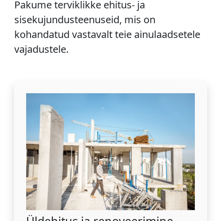
Pakume terviklikke ehitus- ja
sisekujundusteenuseid, mis on
kohandatud vastavalt teie ainulaadsetele
vajadustele.
Üldehitus ja renoveerimine