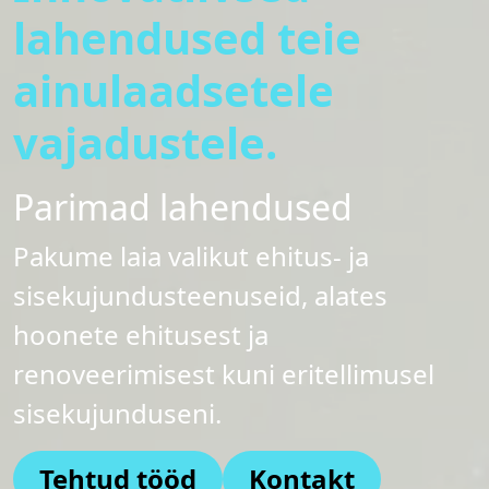
lahendused teie
ainulaadsetele
vajadustele.
Parimad lahendused
Pakume laia valikut ehitus- ja
sisekujundusteenuseid, alates
hoonete ehitusest ja
renoveerimisest kuni eritellimusel
sisekujunduseni.
Spieler profitieren im
Viggoslots Casin
Tehtud tööd
Kontakt