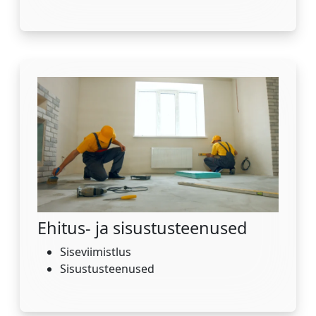
Ehitus- ja sisustusteenused
Siseviimistlus
Sisustusteenused