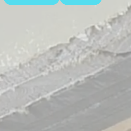
Tortuga Casino se distingue par la flex
Voor wie op zoek is naar diverse promo
Slotonauts casino bonuses
provide inc
To enjoy these seamless gaming featur
You can enjoy a seamless gaming expe
Les amateurs de jeux en ligne peuvent
While other platforms may delay your
Once you have explored these transpa