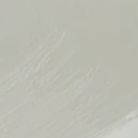
s
e
d
T
e
h
t
u
d
t
ö
ö
d
K
o
n
t
a