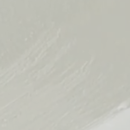
s
e
d
T
e
h
t
u
d
t
ö
ö
d
K
o
n
t
a