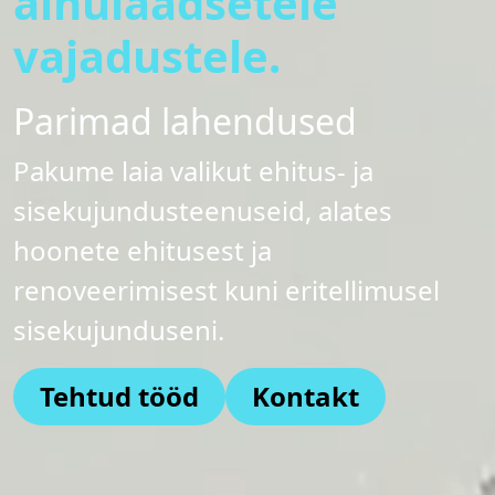
ainulaadsetele
vajadustele.
Parimad lahendused
Pakume laia valikut ehitus- ja
sisekujundusteenuseid, alates
hoonete ehitusest ja
renoveerimisest kuni eritellimusel
sisekujunduseni.
Spieler profitieren im
Viggoslots Casin
Tehtud tööd
Kontakt
Tortuga Casino se distingue par la flex