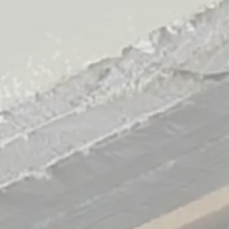
Voor wie op zoek is naar diverse promo
Slotonauts casino bonuses
provide inc
To enjoy these seamless gaming featur
You can enjoy a seamless gaming expe
Les amateurs de jeux en ligne peuvent
While other platforms may delay your
Once you have explored these transpa
Unlike many competitors,
bCasino log
L'expérience sur
Alexander Casino
se d