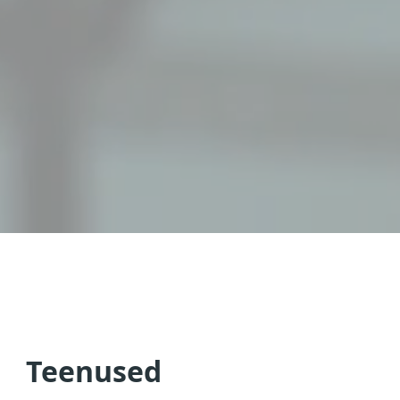
Teenused