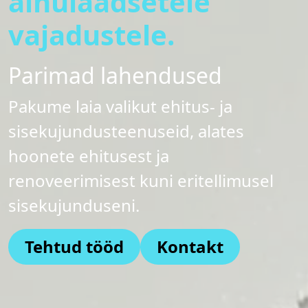
ainulaadsetele
vajadustele.
Parimad lahendused
Pakume laia valikut ehitus- ja
sisekujundusteenuseid, alates
hoonete ehitusest ja
renoveerimisest kuni eritellimusel
sisekujunduseni.
Spieler profitieren im
Viggoslots Casin
Tehtud tööd
Kontakt
Tortuga Casino se distingue par la flex