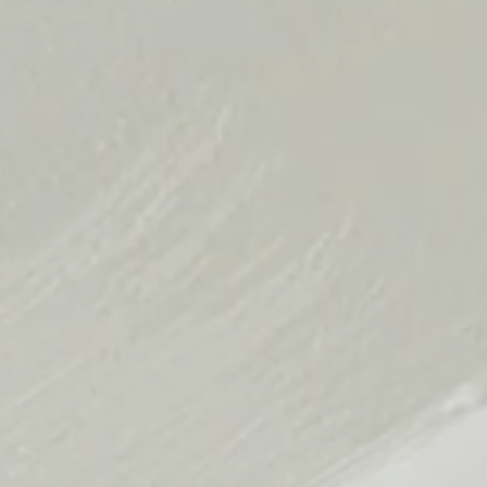
s
e
d
T
e
h
t
u
d
t
ö
ö
d
K
o
n
t
a