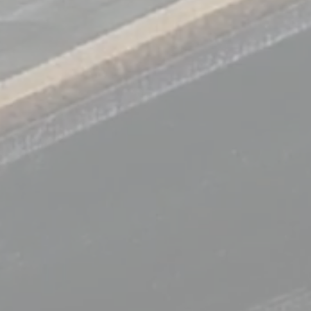
Pour les amateurs de jeux de casino en
Nutze am besten direkt die App für 
Reconnu pour sa diversité de jeux et s
Instant Casino
se distingue parmi les 
Se cerchi un'esperienza completa tra sl
Voor alle actuele promoties en exclusie
The
King Billy casino app
stands out by
Neben der umfangreichen Spielauswah
Players seeking transparent odds can 