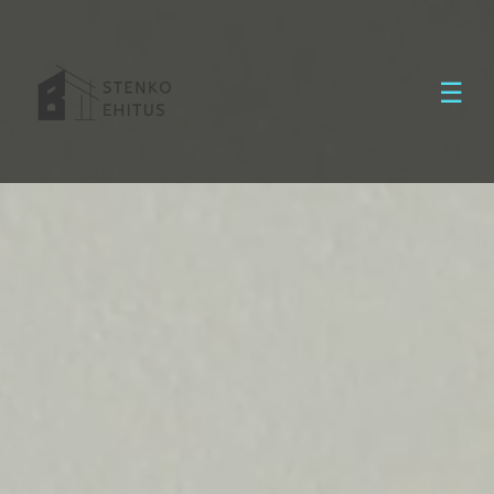
☰
T
e
e
n
u
s
e
d
U
u
d
i