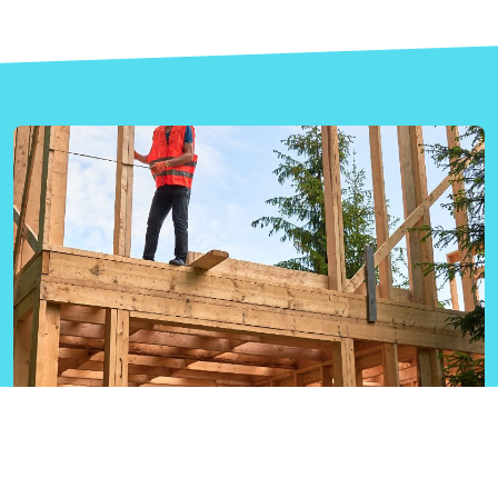
Visioon