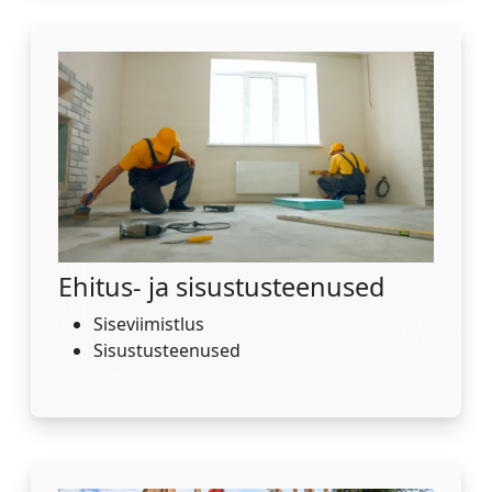
Ehitus- ja sisustusteenused
Siseviimistlus
Sisustusteenused