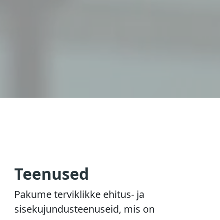
Teenused
Pakume terviklikke ehitus- ja
sisekujundusteenuseid, mis on