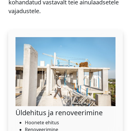
kohandatud vastavalt teie ainulaadsetele
vajadustele.
Üldehitus ja renoveerimine
Hoonete ehitus
Renoveerimine