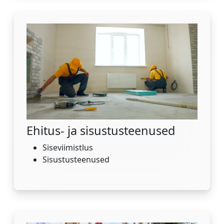
Ehitus- ja sisustusteenused
Siseviimistlus
Sisustusteenused