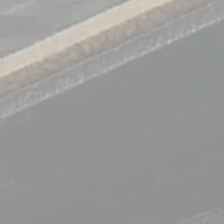
Pour les amateurs de jeux de casino en
Nutze am besten direkt die App für 
Reconnu pour sa diversité de jeux et s
Instant Casino
se distingue parmi les 
Se cerchi un'esperienza completa tra sl
Voor alle actuele promoties en exclusie
The
King Billy casino app
stands out by
Neben der umfangreichen Spielauswah
Players seeking transparent odds can 