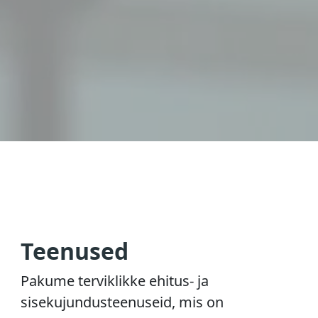
Teenused
Pakume terviklikke ehitus- ja
sisekujundusteenuseid, mis on