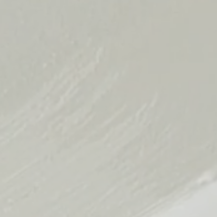
s
e
d
T
e
h
t
u
d
t
ö
ö
d
K
o
n
t
a