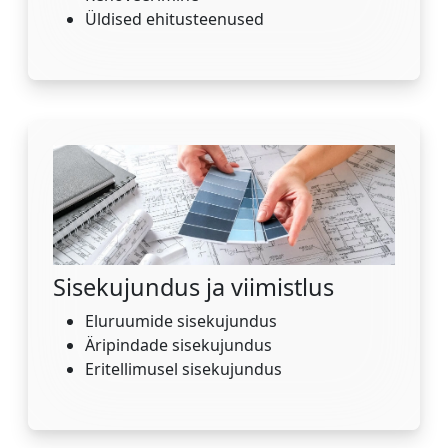
Üldised ehitusteenused
Sisekujundus ja viimistlus
Eluruumide sisekujundus
Äripindade sisekujundus
Eritellimusel sisekujundus